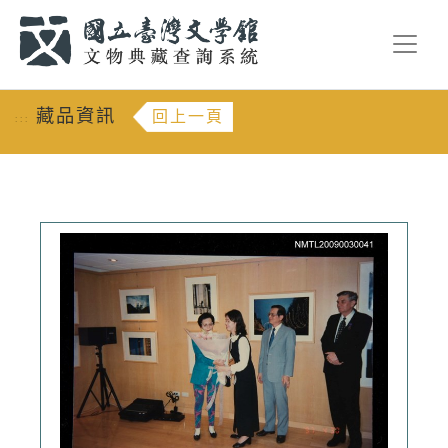
跳到主要內容
:::
藏品資訊
回上一頁
:::