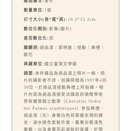
藏品層次:
單件
數量單位:
1張
尺寸大小(長*寬*高):
10.2*15.2cm
數位化類別:
影像(圖片)
是否數位化:
否
關鍵詞:
胡品清｜郭明進｜授勳｜典禮｜
獻花
典藏單位:
國立臺灣文學館
摘要:
本件藏品為胡品清之照片一幀，照
片的攝影者不詳，拍攝時間為1997年4月
30日，於胡品清授勳典禮上所拍攝。相
片內容為胡品清接受法國政府頒贈學術
界棕櫚葉騎士勳章（Chevalier Ordre
des Palmes académiques）參加典禮，
胡品清（左）身著白色荷葉邊衣領的襯
衣、湖水綠色套裝外套，戴著白框淺色
墨鏡，以及身著亮彩波紋的長褲，於現