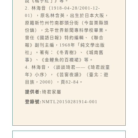
說《橘子紅了》等。
2. 林海音（1918-04-28/2001-12-
01），原名林含英，出生於日本大阪，
原籍新竹州竹南郡頭分街（今苗栗縣頭
份鎮），北平世界新聞專科學校畢業。
曾任《國語日報》特約編輯、《聯合
報》副刊主編，1968年「純文學出版
社」。著有：《冬青樹》、《城南舊
事》、《金鯉魚的百襉裙》等。
4. 林海音，〈談談琦君——《琦君說童
年》小序〉，《芸窗夜讀》（臺北：遊
目族，2000），頁82-84。
提供者:
琦君家屬
登錄號:
NMTL20150281914-001