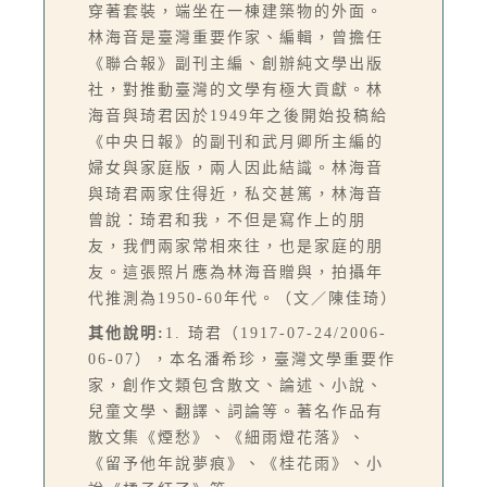
穿著套裝，端坐在一棟建築物的外面。
林海音是臺灣重要作家、編輯，曾擔任
《聯合報》副刊主編、創辦純文學出版
社，對推動臺灣的文學有極大貢獻。林
海音與琦君因於1949年之後開始投稿給
《中央日報》的副刊和武月卿所主編的
婦女與家庭版，兩人因此結識。林海音
與琦君兩家住得近，私交甚篤，林海音
曾說：琦君和我，不但是寫作上的朋
友，我們兩家常相來往，也是家庭的朋
友。這張照片應為林海音贈與，拍攝年
代推測為1950-60年代。（文／陳佳琦）
其他說明:
1. 琦君（1917-07-24/2006-
06-07），本名潘希珍，臺灣文學重要作
家，創作文類包含散文、論述、小說、
兒童文學、翻譯、詞論等。著名作品有
散文集《煙愁》、《細雨燈花落》、
《留予他年說夢痕》、《桂花雨》、小