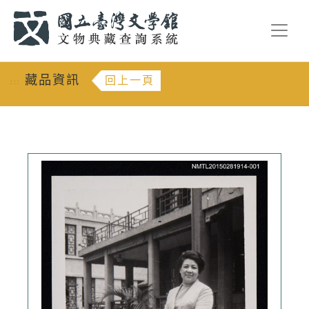
跳到主要內容
:::
藏品資訊
回上一頁
:::