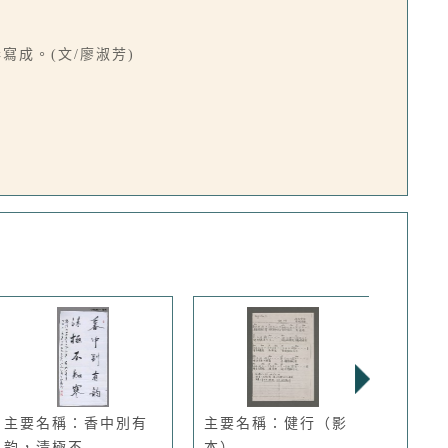
成。(文/廖淑芳)
主要名稱：香中別有
主要名稱：健行（影
主要
韵，清極不...
本）