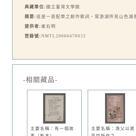
典藏單位:
國立臺灣文學館
摘要:
這是一首配樂之創作歌詞。寫游湖所見山色湖景
提供者:
崔右明
登錄號:
NMTL20060470032
-相關藏品-
主要名稱：有一個故
主要名稱：漁父以漱
事（影本）
菡詩所作之...