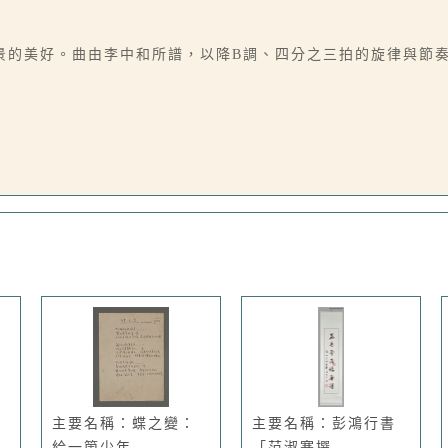
的美好。曲由李中和所譜，以降B調、四分之三拍的旋律與節奏寫
主要名稱：蝶之變：
主要名稱：彭鴻行書
給一箇少年...
「范淑寒撰...