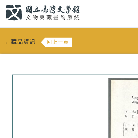
跳到主要內容
:::
藏品資訊
回上一頁
:::