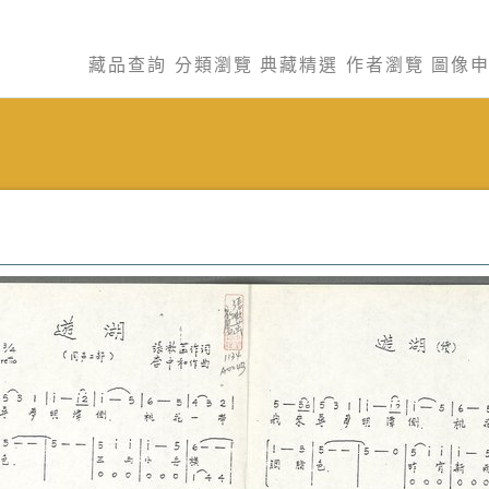
藏品查詢
分類瀏覽
典藏精選
作者瀏覽
圖像