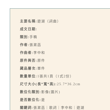
主要名稱:
遊湖（詞曲）
成文日期:
類別:
手稿
作者:
張漱菡
作曲者:
李中和
原件與否:
原件
藏品層次:
單件
數量單位:
1張共1頁（1式2份）
尺寸大小(長*寬*高):
25.7*36.2cm
數位化類別:
影像(圖片)
是否數位化:
是
關鍵詞:
張漱菡｜歌詞｜李中和｜遊湖