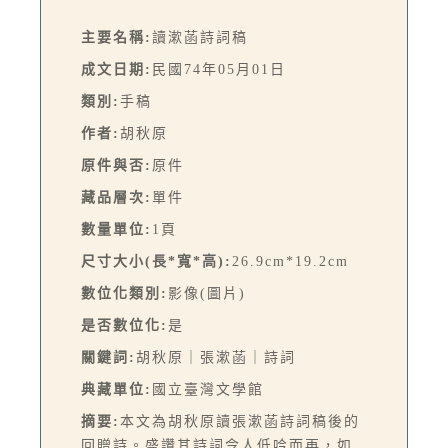
主要名稱:
讀漱菡詩詞稿
成文日期:
民國74年05月01日
類別:
手稿
作者:
胡秋原
原件與否:
原件
藏品層次:
單件
數量單位:
1頁
尺寸大小(長*寬*高):
26.9cm*19.2cm
數位化類別:
影像(圖片)
是否數位化:
是
關鍵詞:
胡秋原｜張漱菡｜詩詞
典藏單位:
國立臺灣文學館
摘要:
本文為胡秋原讀張漱菡詩詞稿後的
回贈詩。盛讚其詩詞令人低吟而再，如