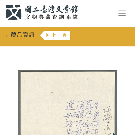
跳到主要內容
:::
藏品資訊
回上一頁
:::