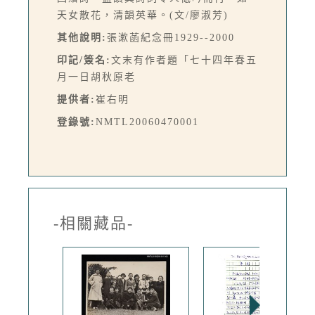
天女散花，清韻英華。(文/廖淑芳)
其他說明:
張漱菡紀念冊1929--2000
印記/簽名:
文末有作者題「七十四年春五
月一日胡秋原老
提供者:
崔右明
登錄號:
NMTL20060470001
-相關藏品-