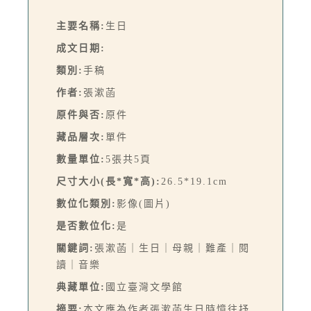
主要名稱:
生日
成文日期:
類別:
手稿
作者:
張漱菡
原件與否:
原件
藏品層次:
單件
數量單位:
5張共5頁
尺寸大小(長*寬*高):
26.5*19.1cm
數位化類別:
影像(圖片)
是否數位化:
是
關鍵詞:
張漱菡｜生日｜母親｜難產｜閱
讀｜音樂
典藏單位:
國立臺灣文學館
摘要:
本文應為作者張漱菡生日時憶往抒