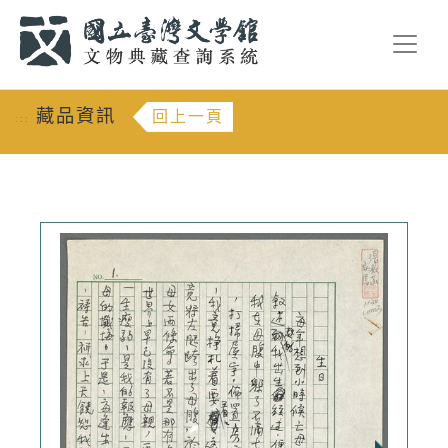
跳到主要內容
:::
藏品資訊
回上一頁
:::