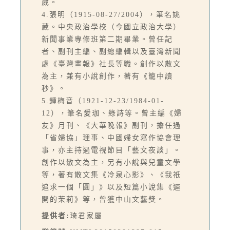
葳。
4.張明（1915-08-27/2004），筆名姚
葳。中央政治學校（今國立政治大學）
新聞事業專修班第二期畢業。曾任記
者、副刊主編、副總編輯以及臺灣新聞
處《臺灣畫報》社長等職。創作以散文
為主，兼有小說創作，著有《籠中讀
秒》。
5.鍾梅音（1921-12-23/1984-01-
12），筆名愛珈、綠詩等。曾主編《婦
友》月刊、《大華晚報》副刊，擔任過
「省婦協」理事、中國婦女寫作協會理
事，亦主持過電視節目「藝文夜談」。
創作以散文為主，另有小說與兒童文學
等，著有散文集《冷泉心影》、《我祇
追求一個「圓」》以及短篇小說集《遲
開的茉莉》等，曾獲中山文藝獎。
提供者:
琦君家屬