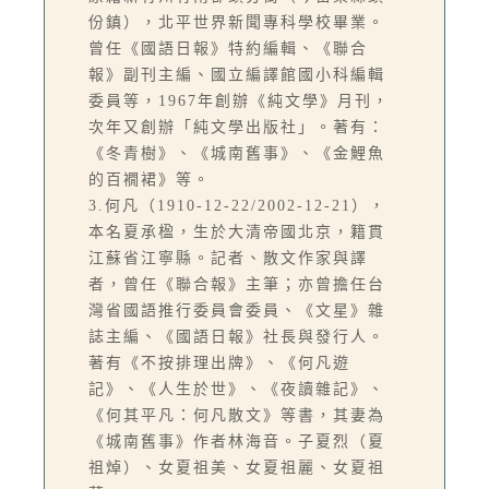
份鎮），北平世界新聞專科學校畢業。
曾任《國語日報》特約編輯、《聯合
報》副刊主編、國立編譯館國小科編輯
委員等，1967年創辦《純文學》月刊，
次年又創辦「純文學出版社」。著有：
《冬青樹》、《城南舊事》、《金鯉魚
的百襉裙》等。
3.何凡（1910-12-22/2002-12-21），
本名夏承楹，生於大清帝國北京，籍貫
江蘇省江寧縣。記者、散文作家與譯
者，曾任《聯合報》主筆；亦曾擔任台
灣省國語推行委員會委員、《文星》雜
誌主編、《國語日報》社長與發行人。
著有《不按排理出牌》、《何凡遊
記》、《人生於世》、《夜讀雜記》、
《何其平凡：何凡散文》等書，其妻為
《城南舊事》作者林海音。子夏烈（夏
祖焯）、女夏祖美、女夏祖麗、女夏祖