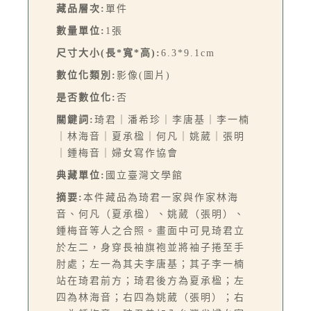
藏品層次:
單件
數量單位:
1張
尺寸大小(長*寬*高):
6.3*9.1cm
數位化類別:
影像(圖片)
是否數位化:
否
關鍵詞:
琦君｜潘希珍｜李唐基｜李一楠
｜林海音｜夏承楹｜何凡｜姚葳｜張明
｜鍾梅音｜婦女寫作協會
典藏單位:
國立臺灣文學館
摘要:
本件藏品為琦君一家與作家林海
音、何凡（夏承楹）、姚葳（張明）、
鍾梅音等人之合照。畫面中可見琦君立
於左二，身穿長袖旗袍並將袖子捲至手
肘處；左一為其夫李唐基；其子李一楠
站在琦君前方；琦君後方為夏承楹；左
四為林海音；右四為姚葳（張明）；右