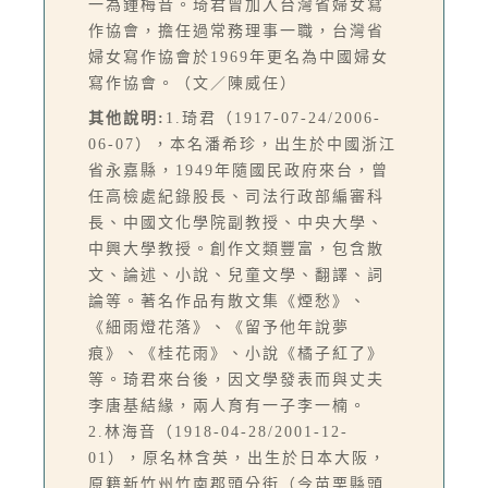
一為鍾梅音。琦君曾加入台灣省婦女寫
作協會，擔任過常務理事一職，台灣省
婦女寫作協會於1969年更名為中國婦女
寫作協會。（文／陳威任）
其他說明:
1.琦君（1917-07-24/2006-
06-07），本名潘希珍，出生於中國浙江
省永嘉縣，1949年隨國民政府來台，曾
任高檢處紀錄股長、司法行政部編審科
長、中國文化學院副教授、中央大學、
中興大學教授。創作文類豐富，包含散
文、論述、小說、兒童文學、翻譯、詞
論等。著名作品有散文集《煙愁》、
《細雨燈花落》、《留予他年說夢
痕》、《桂花雨》、小說《橘子紅了》
等。琦君來台後，因文學發表而與丈夫
李唐基結緣，兩人育有一子李一楠。
2.林海音（1918-04-28/2001-12-
01），原名林含英，出生於日本大阪，
原籍新竹州竹南郡頭分街（今苗栗縣頭