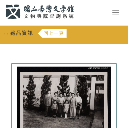
跳到主要內容
:::
藏品資訊
回上一頁
:::