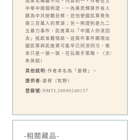
兩黨名稱雖不同，內容則一。作者在文
中舉中兩個例證，一為黃昆輝將外省人
歸為中共統戰目標，恐怕使國民黨喪失
兩三百萬人的票源；另一例證則是九二
五暴力事件，民進黨以「中國人你滾回
去」挑起省籍情結。這兩件事件顯現出
國民黨與民進黨可能早已同流同污，根
本只是一狼一狽，在玩兩手策略。（文/
朱英韶）
其他說明:
作者本名為「姜穆」。
提供者:
姜穆（牧野）
登錄號:
NMTL20090240157
-相關藏品-