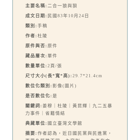
主要名稱:
二合一狼與狽
成文日期:
民國83年10月24日
類別:
手稿
作者:
杜陵
原件與否:
原件
藏品層次:
單件
數量單位:
2頁/張
尺寸大小(長*寬*高):
29.7*21.4cm
數位化類別:
影像(圖片)
是否數位化:
是
關鍵詞:
姜穆｜杜陵｜黃昆輝｜九二五暴
力事件｜省籍情結
典藏單位:
國立臺灣文學館
摘要:
作者認為，近日國民黨與民進黨，