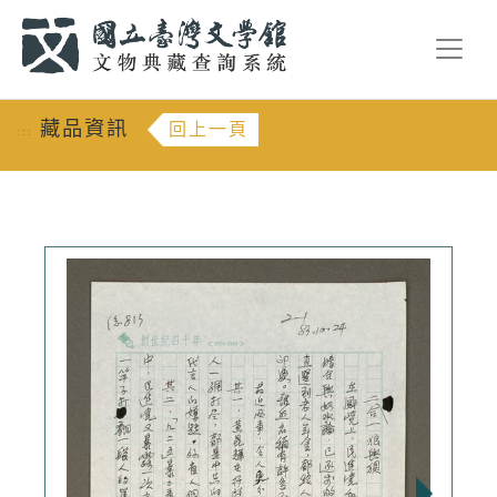
跳到主要內容
:::
藏品資訊
回上一頁
:::