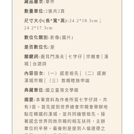
藏品層次:
單件
數量單位:
2張共2頁
尺寸大小(長*寬*高):
24.2*18.3cm；
24.2*17.3cm
數位化類別:
影像(圖片)
是否數位化:
是
關鍵詞:
鹿耳門漁夫│七字仔│宗親會│漢
城│台語詩
內容目次:
（一）感恩祖先│（二）感謝
漢城宗親│（三）敦親睦族申論
典藏單位:
國立臺灣文學館
摘要:
本筆資料為作者所寫七字仔詩，共
有3首。首先提到世界總會宗親會舉辦地
點在韓國的漢城，並共同緬懷祖先。接
著感念世界同姓宗親的相互扶持，主辦
單位的辛勞。最後則是提到人倫道德之