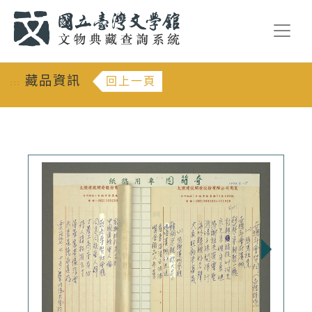
跳到主要內容
:::
藏品資訊
回上一頁
:::