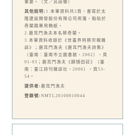
重要。（文／呂函螢）
其他說明:
1.本筆資料共2頁，書寫於太
隆建設開發股份有限公司用箋，黏貼於
奇蘭園專用稿紙。
2.鹿耳門漁夫本名蔡奇蘭。
3.本筆資料收錄於《世臺界柯蔡宗親雜
誌》；鹿耳門漁夫《鹿耳門漁夫詩集》
（臺南：臺南市立圖書館，2002），頁
91-93；鹿耳門漁夫《歸隱田莊》（臺
南：臺江詩刊雜誌社，2006），頁53-
54。
提供者:
鹿耳門漁夫
登錄號:
NMTL20100010044