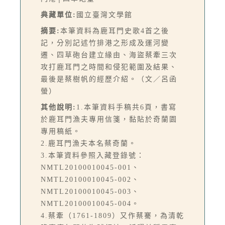
典藏單位:
國立臺灣文學館
摘要:
本筆資料為鹿耳門史歌4首之後
記，分別記述竹排港之形成及運河變
遷、四草砲台建立緣由、海盜蔡牽三次
攻打鹿耳門之時間和侵犯範圍及結果、
最後是蔡樹帆的經歷介紹。（文／呂函
螢）
其他說明:
1.本筆資料手稿共6頁，書寫
於鹿耳門漁夫專用信箋，黏貼於奇蘭園
專用稿紙。
2.鹿耳門漁夫本名蔡奇蘭。
3.本筆資料參照入藏登錄號：
NMTL20100010045-001、
NMTL20100010045-002、
NMTL20100010045-003、
NMTL20100010045-004。
4.蔡牽（1761-1809）又作蔡騫，為清乾