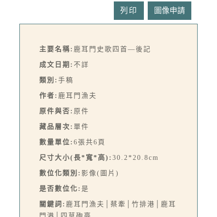
列印
主要名稱:
鹿耳門史歌四首—後記
成文日期:
不詳
類別:
手稿
作者:
鹿耳門漁夫
原件與否:
原件
藏品層次:
單件
數量單位:
6張共6頁
尺寸大小(長*寬*高):
30.2*20.8cm
數位化類別:
影像(圖片)
是否數位化:
是
關鍵詞:
鹿耳門漁夫│蔡牽│竹排港│鹿耳
門港│四草砲臺