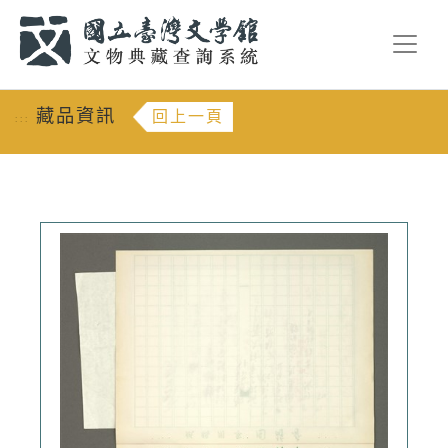
跳到主要內容
:::
藏品資訊
回上一頁
:::