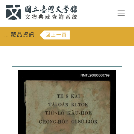
跳到主要內容
:::
藏品資訊
回上一頁
:::