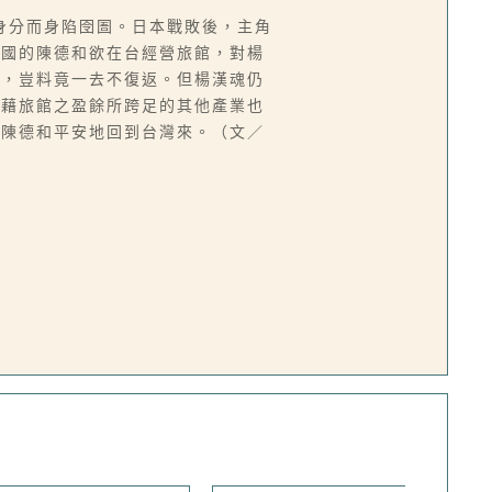
身分而身陷囹圄。日本戰敗後，主角
中國的陳德和欲在台經營旅館，對楊
續，豈料竟一去不復返。但楊漢魂仍
而藉旅館之盈餘所跨足的其他產業也
望陳德和平安地回到台灣來。（文／