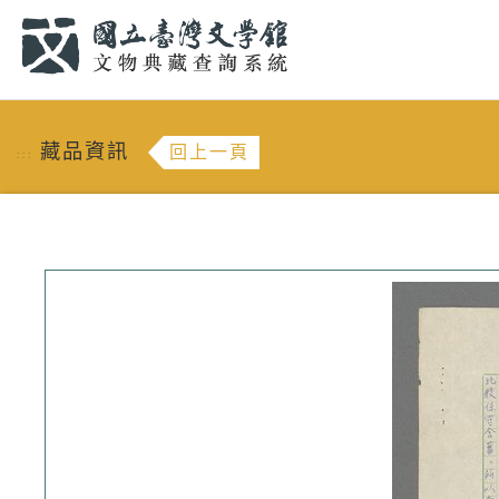
跳到主要內容
:::
藏品資訊
回上一頁
:::