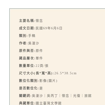
主要名稱:
懷念
成文日期:
民國69年6月6日
類別:
手稿
作者:
吳漫沙
原件與否:
原件
藏品層次:
單件
數量單位:
22頁/張
尺寸大小(長*寬*高):
26.5*38.5cm
數位化類別:
影像(圖片)
是否數位化:
是
關鍵詞:
吳漫沙｜吳丙丁｜懷念｜光復｜旅館
典藏單位:
國立臺灣文學館