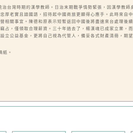
統治台灣時期的漢學教師。日治末期戰爭情勢緊張，因漢學教師
人忠厚老實且諳國語，招待起中國商旅更顯得心應手。此時來自
經營相關事宜。陳德和原表示短暫返回中國後將盡速來台處理後
心竊占，僅領取合理薪資。三十年過去了，楊漢魂已成家立業，
、設立公益基金，更將自己視為代管人，備妥各式財產清冊，期
字稿紙。