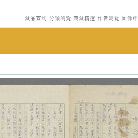
藏品查詢
分類瀏覽
典藏精選
作者瀏覽
圖像