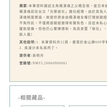
摘要:
本筆資料描述主角楊漢魂之父楊念祖，是日本
楊漢魂前往台北「光華旅社」擔任經理，由於其為
漢魂相當賞識，故提供資金由楊漢魂全權打理旅館
不負所託，不僅將旅館經營得有聲有色，且從未私
蓬勃發展。但他仍心繫陳德和，為其安置「祿位」
歐人鳳）
其他說明:
1. 本筆資料共22頁，書寫於金山牌600
2. 吳漫沙本名吳丙丁。
提供者:
吳明月
登錄號:
NMTL20060900061
-相關藏品-