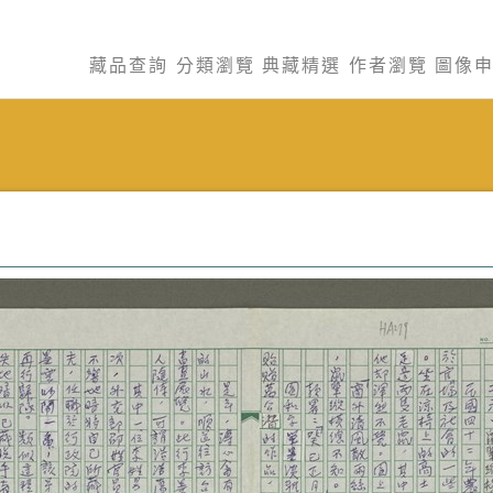
藏品查詢
分類瀏覽
典藏精選
作者瀏覽
圖像