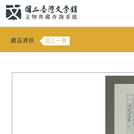
跳到主要內容
:::
藏品資訊
回上一頁
:::