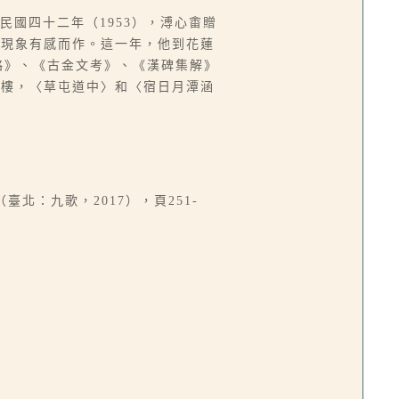
民國四十二年（1953），溥心畬贈
會現象有感而作。這一年，他到花蓮
略》、《古金文考》、《漢碑集解》
碧樓，〈草屯道中〉和〈宿日月潭涵
臺北：九歌，2017），頁251-