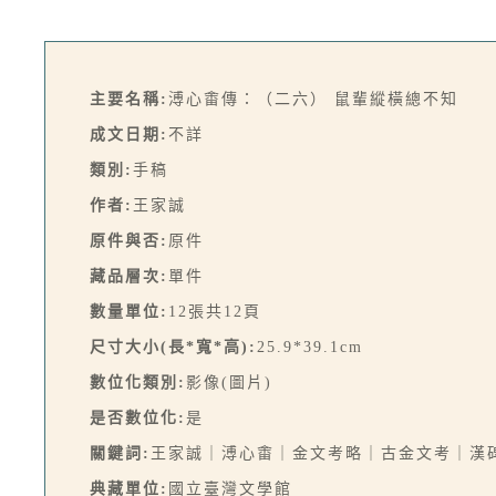
主要名稱:
溥心畬傳：（二六） 鼠輩縱橫總不知
成文日期:
不詳
類別:
手稿
作者:
王家誠
原件與否:
原件
藏品層次:
單件
數量單位:
12張共12頁
尺寸大小(長*寬*高):
25.9*39.1cm
數位化類別:
影像(圖片)
是否數位化:
是
關鍵詞:
王家誠｜溥心畬｜金文考略｜古金文考｜漢
典藏單位:
國立臺灣文學館