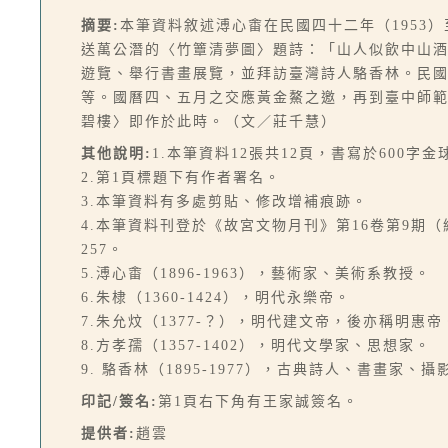
摘要:
本筆資料敘述溥心畬在民國四十二年（1953）
送萬公潛的〈竹簟清夢圖〉題詩：「山人似飲中山
遊覽、舉行書畫展覽，並拜訪臺灣詩人駱香林。民國
等。國曆四、五月之交應黃金鰲之邀，再到臺中師
碧樓〉即作於此時。（文／莊千慧）
其他說明:
1.本筆資料12張共12頁，書寫於600字
2.第1頁標題下有作者署名。
3.本筆資料有多處剪貼、修改增補痕跡。
4.本筆資料刊登於《故宮文物月刊》第16卷第9期（總1
257。
5.溥心畬（1896-1963），藝術家、美術系教授。
6.朱棣（1360-1424），明代永樂帝。
7.朱允炆（1377-？），明代建文帝，後亦稱明惠帝
8.方孝孺（1357-1402），明代文學家、思想家。
9. 駱香林（1895-1977），古典詩人、書畫家、攝
印記/簽名:
第1頁右下角有王家誠簽名。
提供者:
趙雲