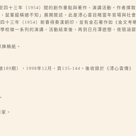
至四十三年（1954）間的創作重點與著作、演講活動。作者擇取
酒，鼠輩縱橫總不知」展開敘述，此是溥心畬目睹當年官場與社
四十三年（1954）新春得秦漢銅印，並有金石著作如《金文考
範學校做一系列的演講，活動結束後，再到日月潭遊憩，夜宿涵
金球牌稿紙。
89期），1998年12月，頁135-144。後收錄於《溥心畬傳》（
。
影家。