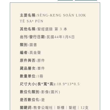
主要名稱:
SÈNG-KENG SOÁN LIO̍K
TĒ SAⁿ PÚN
其他名稱:
聖經選錄 第 3 本
出刊/發行日期:
民國44年1月6日
類別:
圖書
編者:
高金聲
原件與否:
原件
藏品層次:
單件
數量單位:
1冊
尺寸大小(長*寬*高):
18.9*13*0.5
數位化類別:
影像(圖片)
是否數位化:
是
關鍵詞:
教會公報社｜新樓｜聖經｜12支