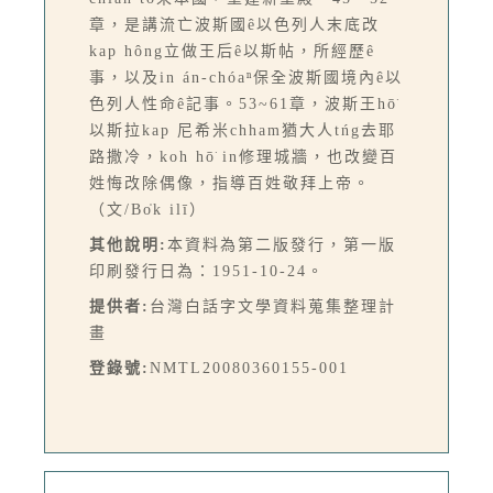
章，是講流亡波斯國ê以色列人末底改
kap hông立做王后ê以斯帖，所經歷ê
事，以及in án-chóaⁿ保全波斯國境內ê以
色列人性命ê記事。53~61章，波斯王hō͘
以斯拉kap 尼希米chham猶大人tńg去耶
路撒冷，koh hō͘ in修理城牆，也改變百
姓悔改除偶像，指導百姓敬拜上帝。
（文/Bo̍k ilī）
其他說明:
本資料為第二版發行，第一版
印刷發行日為：1951-10-24。
提供者:
台灣白話字文學資料蒐集整理計
畫
登錄號:
NMTL20080360155-001