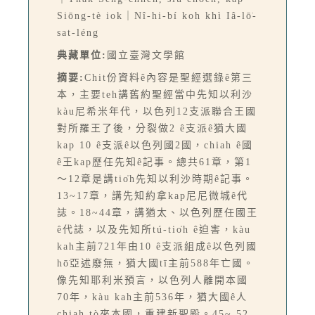
Siōng-tè iok｜Nî-hi-bí koh khì Iâ-lō͘-
sat-léng
典藏單位:
國立臺灣文學館
摘要:
Chit份資料ê內容是聖經選錄ê第三
本，主要teh講舊約聖經當中先知以利沙
kàu尼希米年代，以色列12支派聯合王國
對所羅王了後，分裂做2 ê支派ê猶大國
kap 10 ê支派ê以色列國2國，chiah ê國
ê王kap歷任先知ê記事。總共61章，第1
～12章是講tio̍h先知以利沙時期ê記事。
13~17章，講先知約拿kap尼尼微城ê代
誌。18~44章，講猶太、以色列歷任國王
ê代誌，以及先知所tú-tio̍h ê迫害，kàu
kah主前721年由10 ê支派組成ê以色列國
hō͘亞述廢無，猶大國tī主前588年亡國。
像先知耶利米預言，以色列人離開本國
70年，kàu kah主前536年，猶大國ê人
chiah tò來本國，重建新聖殿。45~ 52