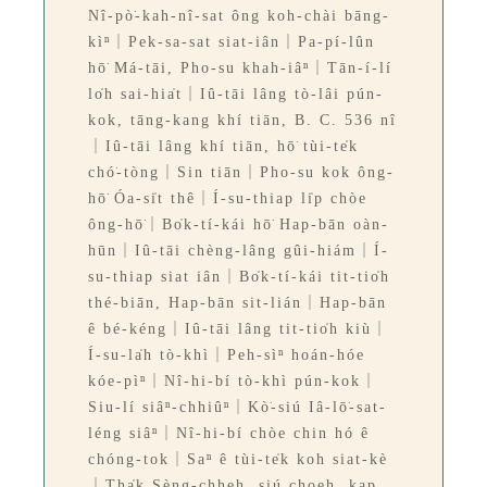
Nî-pò͘-kah-nî-sat ông koh-chài bāng-
kìⁿ｜Pek-sa-sat siat-iân｜Pa-pí-lûn
hō͘ Má-tāi, Pho-su khah-iâⁿ｜Tān-í-lí
lo̍h sai-hia̍t｜Iû-tāi lâng tò-lâi pún-
kok, tāng-kang khí tiān, B. C. 536 nî
｜Iû-tāi lâng khí tiān, hō͘ tùi-te̍k
chó͘-tòng｜Sin tiān｜Pho-su kok ông-
hō͘ Óa-si̍t thê｜Í-su-thiap li̍p chòe
ông-hō͘｜Bo̍k-tí-kái hō͘ Hap-bān oàn-
hūn｜Iû-tāi chèng-lâng gûi-hiám｜Í-
su-thiap siat iân｜Bo̍k-tí-kái tit-tio̍h
thé-biān, Hap-bān sit-lián｜Hap-bān
ê bé-kéng｜Iû-tāi lâng tit-tio̍h kiù｜
Í-su-la̍h tò-khì｜Peh-sìⁿ hoán-hóe
kóe-pìⁿ｜Nî-hi-bí tò-khì pún-kok｜
Siu-lí siâⁿ-chhiûⁿ｜Kò͘-siú Iâ-lō͘-sat-
léng siâⁿ｜Nî-hi-bí chòe chin hó ê
chóng-tok｜Saⁿ ê tùi-te̍k koh siat-kè
｜Tha̍k Sèng-chheh, siú choeh, kap