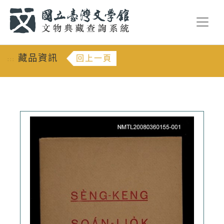
跳到主要內容
:::
藏品資訊
回上一頁
:::