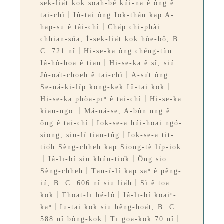
sek-lia̍t kok soah-bé kúi-nā ê ông ê
tāi-chì｜Iû-tāi ông Iok-thán kap A-
hap-su ê tâi-chì｜Cha̍p chi-phài
chhian-sóa, Í-sek-lia̍t kok hòe-bô, B.
C. 721 nî｜Hi-se-ka ông chéng-tùn
Iâ-hô-hoa ê tiān｜Hi-se-ka ê sî, siú
Jû-oa̍t-choeh ê tāi-chì｜A-su̍t ông
Se-ná-ki-li̍p kong-kek Iû-tāi kok｜
Hi-se-ka phòa-pīⁿ ê tāi-chì｜Hi-se-ka
kiau-ngō͘ ｜Má-ná-se, A-bûn nn̄g ê
ông ê tāi-chì｜Iok-se-a húi-hoāi ngó͘-
siōng, siu-lí tiān-tn̂g｜Iok-se-a tit-
tio̍h Sèng-chheh kap Siōng-tè li̍p-iok
｜Iâ-lī-bí siū khún-tio̍k｜Ông sio
Sèng-chheh｜Tān-í-lí kap saⁿ ê pêng-
iú, B. C. 606 nî siū lia̍h｜Sì ê tōa
kok｜Thoat-lī hé-lô͘｜Iâ-lī-bí koaiⁿ-
kaⁿ｜Iū-tāi kok siū hêng-hoa̍t, B. C.
588 nî bông-kok｜Tī gōa-kok 70 nî｜