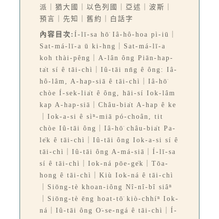
派｜猶大國｜以色列國｜亞述｜波斯｜
預言｜先知｜舊約｜白話字
內容目次:
Í-lī-sa hō͘ Iâ-hô-hoa pì-iū｜
Sat-má-lī-a ū ki-hng｜Sat-má-lī-a
koh thài-pêng｜A-lân ông Piān-hap-
ta̍t sí ê tāi-chì｜Iû-tāi nn̄g ê ông: Iâ-
hô-lâm, A-hap-siā ê tāi-chì｜Iâ-hō͘
chòe Í-sek-lia̍t ê ông, hāi-sí Iok-lâm
kap A-hap-siā｜Châu-bia̍t A-hap ê ke
｜Iok-a-si ê sìⁿ-miā pó-choân, tit
chòe Iû-tāi ông｜Iâ-hō͘ châu-bia̍t Pa-
le̍k ê tāi-chì｜Iû-tāi ông Iok-a-si sí ê
tāi-chì｜Iû-tāi ông A-má-siā｜Í-lī-sa
sí ê tāi-chì｜Iok-ná pōe-ge̍k｜Tōa-
hong ê tāi-chì｜Kiù Iok-ná ê tāi-chì
｜Siōng-tè khoan-iông Nî-nî-bî siâⁿ
｜Siōng-tè ēng hoat-tō͘ kiò-chhíⁿ Iok-
ná｜Iû-tāi ông O͘-se-ngá ê tāi-chì｜Í-