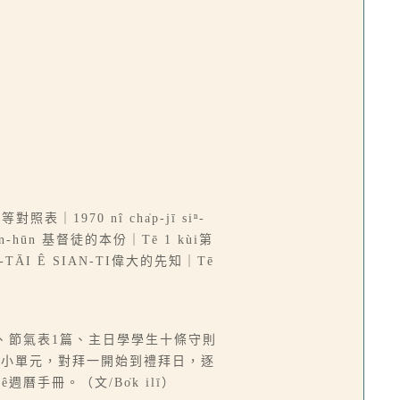
表｜1970 nî cha̍p-jī siⁿ-
ê pún-hūn 基督徒的本份｜Tē 1 kùi第
I-TĀI Ê SIAN-TI偉大的先知｜Tē
款、節氣表1篇、主日學學生十條守則
1个小單元，對拜一開始到禮拜日，逐
曆手冊。（文/Bo̍k ilī）