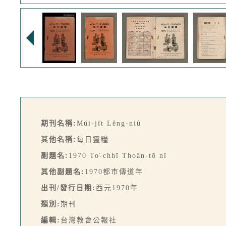
期刊名稱:
Múi-ji̍t Lêng-niû
其他名稱:
每日靈糧
副題名:
1970 To͘-chhī Thoân-tō nî
其他副題名:
1970都市傳道年
出刊/發行日期:
西元1970年
類別:
期刊
編輯:
台灣教會公報社