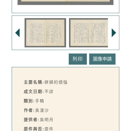
列印
主要名稱:
姘婦的煩惱
成文日期:
不詳
類別:
手稿
作者:
吳漫沙
提供者:
吳明月
原件與否:
原件