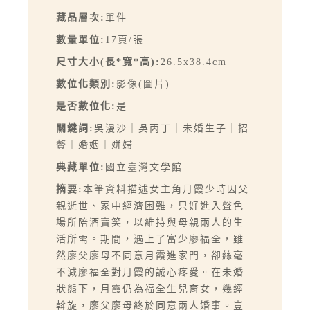
藏品層次:
單件
數量單位:
17頁/張
尺寸大小(長*寬*高):
26.5x38.4cm
數位化類別:
影像(圖片)
是否數位化:
是
關鍵詞:
吳漫沙｜吳丙丁｜未婚生子｜招
贅｜婚姻｜姘婦
典藏單位:
國立臺灣文學館
摘要:
本筆資料描述女主角月霞少時因父
親逝世、家中經濟困難，只好進入聲色
場所陪酒賣笑，以維持與母親兩人的生
活所需。期間，遇上了富少廖福全，雖
然廖父廖母不同意月霞進家門，卻絲毫
不減廖福全對月霞的誠心疼愛。在未婚
狀態下，月霞仍為福全生兒育女，幾經
斡旋，廖父廖母終於同意兩人婚事。豈