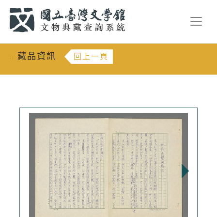
跳到主要內容
:::
藏品資訊
回上一頁
:::