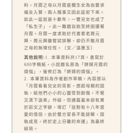
料，月霞之母以月霞是獨生女為由要求
福全入贅，兩人婚事又因此延宕下來。
如此一延就是十數年，一雙兒女也成了
「私生子」，此一難題自始至終困擾著
月霞。月霞一度求助於代書耆老周元
興，周元興雖嘗試排解，卻仍不敵月霞
之母的無理任性。（文／温惠玉）
其他說明:
1. 本筆資料共17頁，書寫於
600字稿紙。小說題名原為「姘婦月霞的
煩惱」，後修訂為「姘婦的煩惱」。
2. 本筆資料為作者創作草稿，內容原以
「月霞看看兒女的背影，想起母親的固
執，給他們小小的心靈受到創傷，不覺
又滴下淚來」作結，但通篇最末卻有異
於前文之字跡，增訂「這對有十八年恩
愛的情侶，由於雙方家長不能諒解，固
執成見，終於走上分離的命運」為最終
結局。