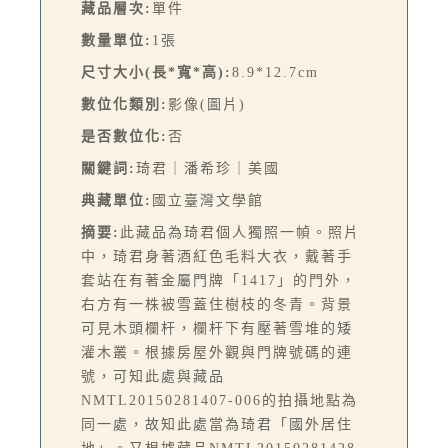
藏品層次:
單件
數量單位:
1張
尺寸大小(長*寬*高):
8.9*12.7cm
數位化類別:
影像(圖片)
是否數位化:
否
關鍵詞:
琦君｜潘希珍｜美國
典藏單位:
國立臺灣文學館
摘要:
此藏品為琦君個人獨照一幀。照片
中，琦君身著酒紅色毛料大衣，戴著手
套站在有著金屬門牌「1417」的門外，
右方有一株被雪蓋住樹枝的冬青。背景
可見木頭欄杆，欄杆下有壓著雪堆的矮
灌木叢。根據房屋外觀與門牌號碼的連
號，可知此處與藏品
NMTL20150281407-006的拍攝地點為
同一處，故知此處當為琦君「國外居住