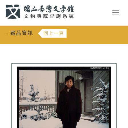
跳到主要內容
:::
藏品資訊
回上一頁
:::