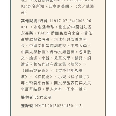
地」。又根據藏品NMTL20150281428-
024題名所知，此處為美國。（文／陳海
茵）
其他說明:
琦君（1917-07-24/2006-06-
07），本名潘希珍，出生於中國浙江省
永嘉縣，1949年隨國民政府來台，曾任
高檢處紀錄股長、司法行政部編審科
長、中國文化學院副教授、中央大學、
中興大學教授。創作文類豐富，包含散
文、論述、小說、兒童文學、翻譯、詞
論等。著名作品有散文集《煙愁》、
《細雨燈花落》、《留予他年說夢
痕》、《桂花雨》、小說《橘子紅了》
等。琦君來台後，因文學發表而與丈夫
李唐基結緣，兩人育有一子李一楠。
提供者:
琦君家屬
登錄號:
NMTL20150281450-115