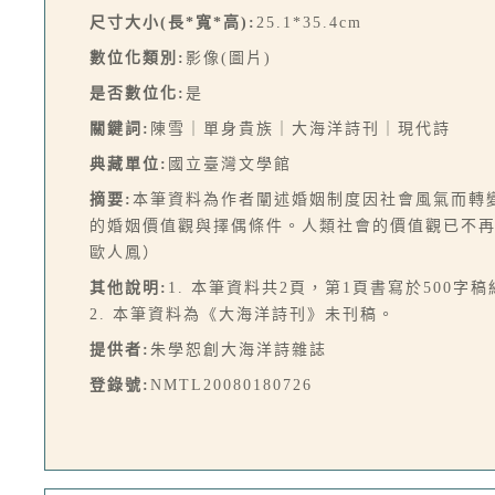
尺寸大小(長*寬*高):
25.1*35.4cm
數位化類別:
影像(圖片)
是否數位化:
是
關鍵詞:
陳雪｜單身貴族｜大海洋詩刊｜現代詩
典藏單位:
國立臺灣文學館
摘要:
本筆資料為作者闡述婚姻制度因社會風氣而轉
的婚姻價值觀與擇偶條件。人類社會的價值觀已不
歐人鳳）
其他說明:
1. 本筆資料共2頁，第1頁書寫於500字
2. 本筆資料為《大海洋詩刊》未刊稿。
提供者:
朱學恕創大海洋詩雜誌
登錄號:
NMTL20080180726