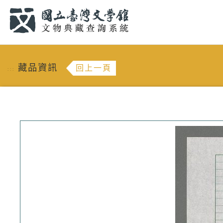
跳到主要內容
:::
藏品資訊
回上一頁
:::