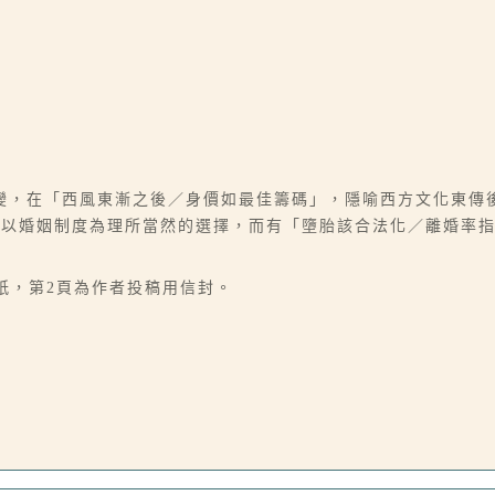
變，在「西風東漸之後／身價如最佳籌碼」，隱喻西方文化東傳
再以婚姻制度為理所當然的選擇，而有「墮胎該合法化／離婚率
稿紙，第2頁為作者投稿用信封。