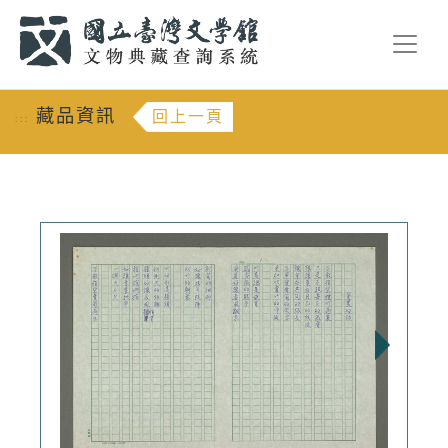
跳到主要內容
:::
藏品資訊
回上一頁
:::