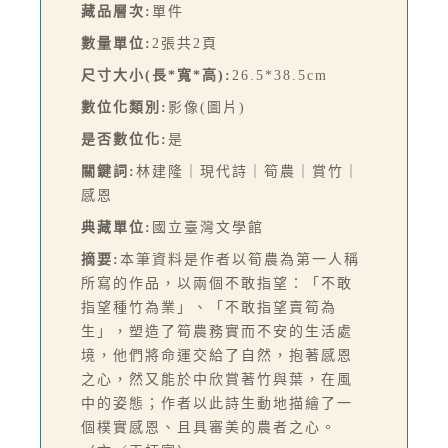
藏品層次:
單件
數量單位:
2張共2頁
尺寸大小(長*寬*高):
26.5*38.5cm
數位化類別:
影像(圖片)
是否數位化:
是
關鍵詞:
林建隆｜現代詩｜筍農｜賞竹｜
感恩
典藏單位:
國立臺灣文學館
摘要:
本筆資料是作者以筍農為第一人稱
所寫的作品，以兩個不敢指望：「不敢
指望種竹為業」、「不敢指望賣筍為
生」，塑造了筍農務實而不安的生活處
境，他們將命運交給了自然，抱著感恩
之心，然又能於中欣賞著竹與葉，在風
中的姿態；作者以此詩生動地描繪了一
個樸實感恩、且具審美的農者之心。