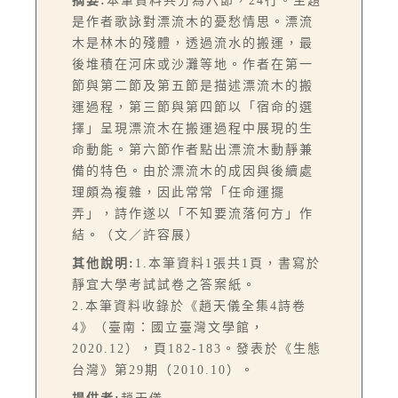
摘要:
本筆資料共分為六節，24行。主題
是作者歌詠對漂流木的憂愁情思。漂流
木是林木的殘體，透過流水的搬運，最
後堆積在河床或沙灘等地。作者在第一
節與第二節及第五節是描述漂流木的搬
運過程，第三節與第四節以「宿命的選
擇」呈現漂流木在搬運過程中展現的生
命動能。第六節作者點出漂流木動靜兼
備的特色。由於漂流木的成因與後續處
理頗為複雜，因此常常「任命運擺
弄」，詩作遂以「不知要流落何方」作
結。（文／許容展）
其他說明:
1.本筆資料1張共1頁，書寫於
靜宜大學考試試卷之答案紙。
2.本筆資料收錄於《趙天儀全集4詩卷
4》（臺南：國立臺灣文學館，
2020.12），頁182-183。發表於《生態
台灣》第29期（2010.10）。