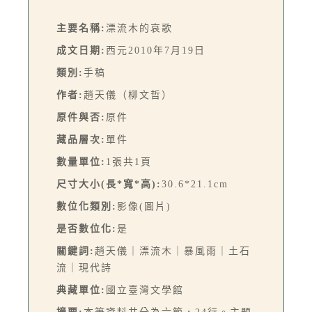
主要名稱:
漂流木的哀歌
成文日期:
西元2010年7月19日
類別:
手稿
作者:
趙天儀（柳文哲）
原件與否:
原件
藏品層次:
單件
數量單位:
1張共1頁
尺寸大小(長*寬*高):
30.6*21.1cm
數位化類別:
影像(圖片)
是否數位化:
是
關鍵詞:
趙天儀｜漂流木｜暴風雨｜土石
流｜現代詩
典藏單位:
國立臺灣文學館