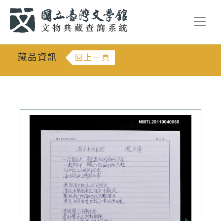
跳到主要內容
:::
藏品資訊
回上一頁
:::