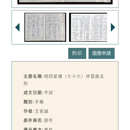
列印
主要名稱:
明四家傳（七十六）停雲館言
別
成文日期:
不詳
類別:
手稿
作者:
王家誠
原件與否:
原件
藏品層次:
單件