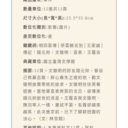
數量單位:
12張共12頁
尺寸大小(長*寬*高):
25.5*35.6cm
數位化類別:
影像(圖片)
是否數位化:
是
關鍵詞:
明四家傳│停雲館言別│王家誠│
傳記︱錢元抑︱文徵明︱袁表︱王履吉
典藏單位:
國立臺灣文學館
摘要:
12頁。文徵明的好友錢元抑，替自
己修墓志銘，醉心養生之道的他，勸文
徵明放棄學術的追求，文徵明往往笑著
迴避。當他替袁表修契的次日，卻傳來
錢元抑逝世的消息。王履吉與文徵明、
陳羽等人一樣，屢試不第，名聲卻越來
越高，此次進京前，已下了歸耕田園的
決心。（文/ 林世翔）
其他說明:
1.本筆資料共12頁，寫於