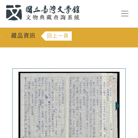
跳到主要內容
:::
藏品資訊
回上一頁
:::