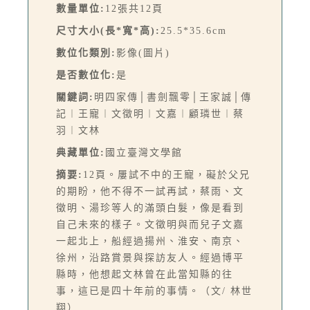
數量單位:
12張共12頁
尺寸大小(長*寬*高):
25.5*35.6cm
數位化類別:
影像(圖片)
是否數位化:
是
關鍵詞:
明四家傳│書劍飄零│王家誠│傳
記︱王寵︱文徵明︱文嘉︱顧璘世︱蔡
羽︱文林
典藏單位:
國立臺灣文學館
摘要:
12頁。屢試不中的王寵，礙於父兄
的期盼，他不得不一試再試，蔡雨、文
徵明、湯珍等人的滿頭白髮，像是看到
自己未來的樣子。文徵明與而兒子文嘉
一起北上，船經過揚州、淮安、南京、
徐州，沿路賞景與探訪友人。經過博平
縣時，他想起文林曾在此當知縣的往
事，這已是四十年前的事情。（文/ 林世
翔）