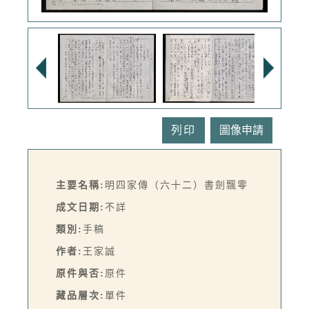
列印
主要名稱:
明四家傳（六十二）書劍飄零
成文日期:
不詳
類別:
手稿
作者:
王家誠
原件與否:
原件
藏品層次:
單件