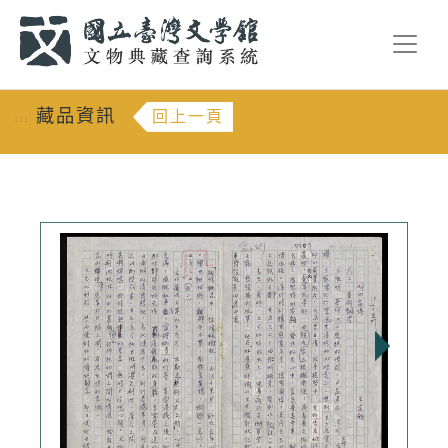
跳到主要內容
:::
藏品資訊
回上一頁
:::