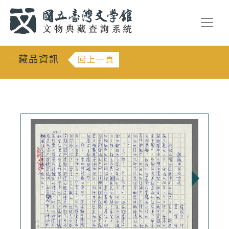
跳到主要內容
:::
藏品資訊
回上一頁
:::