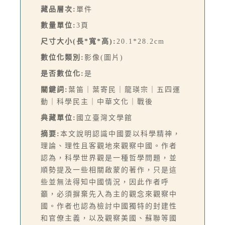
藏品層次:
單件
數量單位:
3頁
尺寸大小(長*寬*高):
20.1*28.2cm
數位化類別:
影像(圖片)
是否數位化:
是
關鍵詞:
葉笛｜葉寄民｜龍瑛宗｜五四運
動｜科學民主｜中華文化｜戰後
典藏單位:
國立臺灣文學館
摘要:
本文說明認識中國要以科學精神，
理論、理性且客觀地來觀察中國。作者
認為，科學世界觀是一種哲學問題，並
順勢提及一些相關啟蒙的著作，只是這
些並無法得知中國情況，因此作者呼
籲，必須摒棄先入為主的觀念來觀察中
國。作者也認為檢討中國獨特的封建性
和官僚主義，以及觀察美國、蘇聯等國