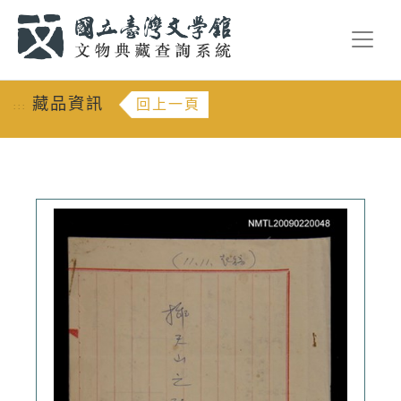
跳到主要內容
:::
藏品資訊
回上一頁
:::