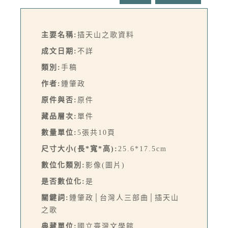
主要名稱:
插天山之歌資料
成文日期:
不詳
類別:
手稿
作者:
鍾肇政
原件與否:
原件
藏品層次:
單件
數量單位:
5張共10頁
尺寸大小(長*寬*高):
25.6*17.5cm
數位化類別:
影像(圖片)
是否數位化:
是
關鍵詞:
鍾肇政│台灣人三部曲│插天山
之歌
典藏單位:
國立臺灣文學館