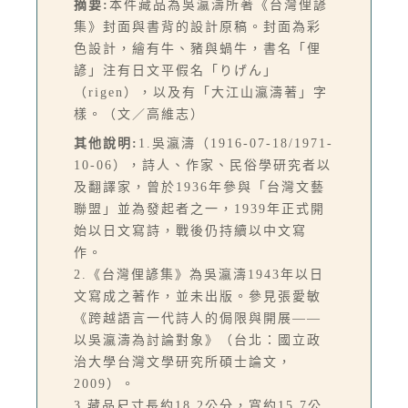
摘要:
本件藏品為吳瀛濤所著《台灣俚諺
集》封面與書背的設計原稿。封面為彩
色設計，繪有牛、豬與蝸牛，書名「俚
諺」注有日文平假名「りげん」
（rigen），以及有「大江山瀛濤著」字
樣。（文／高維志）
其他說明:
1.吳瀛濤（1916-07-18/1971-
10-06），詩人、作家、民俗學研究者以
及翻譯家，曾於1936年參與「台灣文藝
聯盟」並為發起者之一，1939年正式開
始以日文寫詩，戰後仍持續以中文寫
作。
2.《台灣俚諺集》為吳瀛濤1943年以日
文寫成之著作，並未出版。參見張愛敏
《跨越語言一代詩人的侷限與開展——
以吳瀛濤為討論對象》（台北：國立政
治大學台灣文學研究所碩士論文，
2009）。
3.藏品尺寸長約18.2公分，寬約15.7公