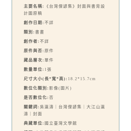
主要名稱:
《台灣俚諺集》封面與書背設
計圖原稿
創作日期:
不詳
類別:
書畫
創作者:
不詳
原件與否:
原件
藏品層次:
單件
數量單位:
1張
尺寸大小(長*寬*高):
18.2*15.7cm
數位化類別:
影像(圖片)
是否數位化:
否
關鍵詞:
吳瀛濤｜台灣俚諺集｜大江山瀛
濤｜封面
典藏單位:
國立臺灣文學館