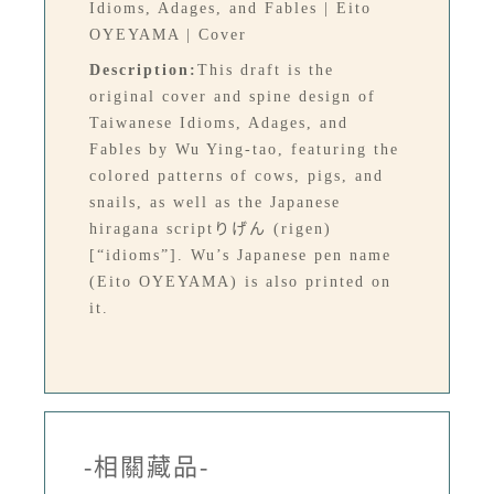
Idioms, Adages, and Fables | Eito
OYEYAMA | Cover
Description:
This draft is the
original cover and spine design of
Taiwanese Idioms, Adages, and
Fables by Wu Ying-tao, featuring the
colored patterns of cows, pigs, and
snails, as well as the Japanese
hiragana scriptりげん (rigen)
[“idioms”]. Wu’s Japanese pen name
(Eito OYEYAMA) is also printed on
it.
-相關藏品-