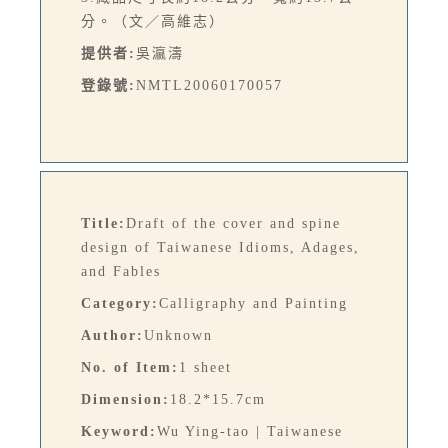
分。（文／高維志）
提供者:
吳瀛濤
登錄號:
NMTL20060170057
Title:
Draft of the cover and spine
design of Taiwanese Idioms, Adages,
and Fables
Category:
Calligraphy and Painting
Author:
Unknown
No. of Item:
1 sheet
Dimension:
18.2*15.7cm
Keyword:
Wu Ying-tao | Taiwanese