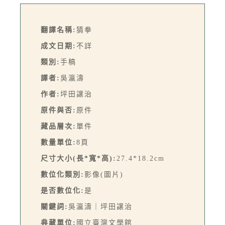
翻譯名稱:
猜拳
成文日期:
不詳
類別:
手稿
譯者:
吳瀛濤
作者:
坪田譲治
原件與否:
原件
藏品層次:
單件
數量單位:
8頁
尺寸大小(長*寬*高):
27.4*18.2cm
數位化類別:
影像(圖片)
是否數位化:
是
關鍵詞:
吳瀛濤｜坪田譲治
典藏單位:
國立臺灣文學館