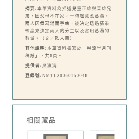
摘要:
本筆資料為描述兒童正雄與善雄兄
弟，因父母不在家，一時起意煮葛湯。
兩人因煮葛湯而爭執，後決定透過猜拳
輸贏來決定兩人的分工以及實用葛湯的
數量。（文／歐人鳳）
其他說明:
本筆資料書寫於「暢流半月刊
稿紙」，共8頁。
提供者:
吳瀛濤
登錄號:
NMTL20060150048
-相關藏品-