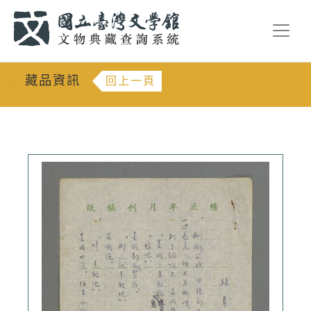
跳到主要內容
:::
藏品資訊
回上一頁
:::