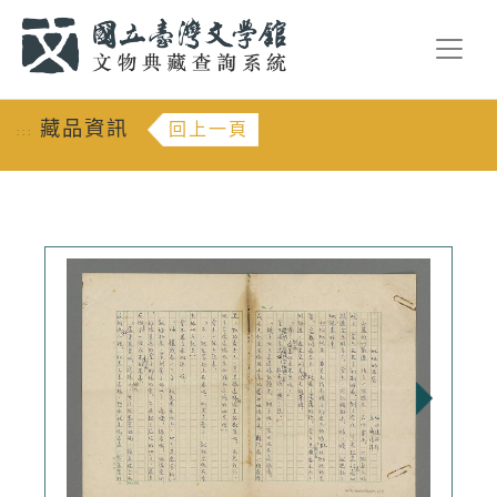
跳到主要內容
:::
藏品資訊
回上一頁
:::