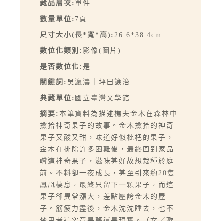
藏品層次:
單件
數量單位:
7頁
尺寸大小(長*寬*高):
26.6*38.4cm
數位化類別:
影像(圖片)
是否數位化:
是
關鍵詞:
吳瀛濤｜坪田譲治
典藏單位:
國立臺灣文學館
摘要:
本筆資料為描述樵夫金木在森林中
撿拾神奇果子的故事。金木撿拾的神奇
果子又酸又甜，味道好似枇杷的果子，
金木在排除許多困難後，最終回到家品
嚐這神奇果子，滋味甚好故想栽種於庭
前。不料卻一夜成長，甚至引來約20隻
鳳凰棲息，最終只留下一顆果子，而這
果子卻異常漲大，差點壓誇金木的屋
子。筋疲力盡後，金木沈沈睡去，也不
禁思考這究竟是夢還是現實。（文／歐