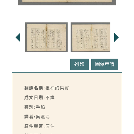
列印
翻譯名稱:
批杷的果實
成文日期:
不詳
類別:
手稿
譯者:
吳瀛濤
原件與否:
原件