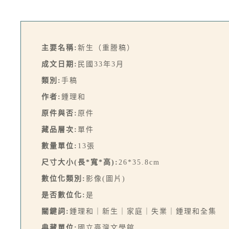
主要名稱:
新生（重謄稿）
成文日期:
民國33年3月
類別:
手稿
作者:
鍾理和
原件與否:
原件
藏品層次:
單件
數量單位:
13張
尺寸大小(長*寬*高):
26*35.8cm
數位化類別:
影像(圖片)
是否數位化:
是
關鍵詞:
鍾理和｜新生｜家庭｜失業｜鍾理和全集
典藏單位:
國立臺灣文學館