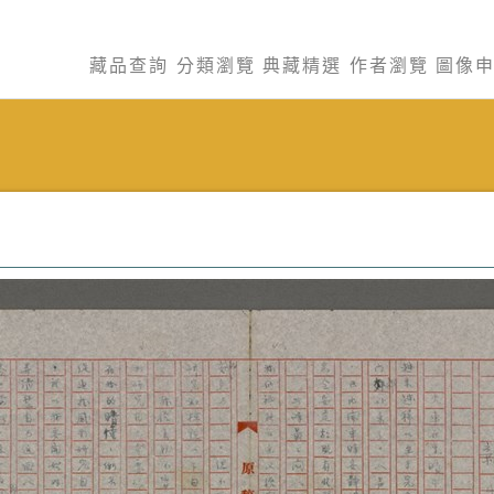
藏品查詢
分類瀏覽
典藏精選
作者瀏覽
圖像