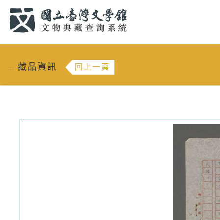
跳到主要內容
:::
藏品資訊
回上一頁
:::