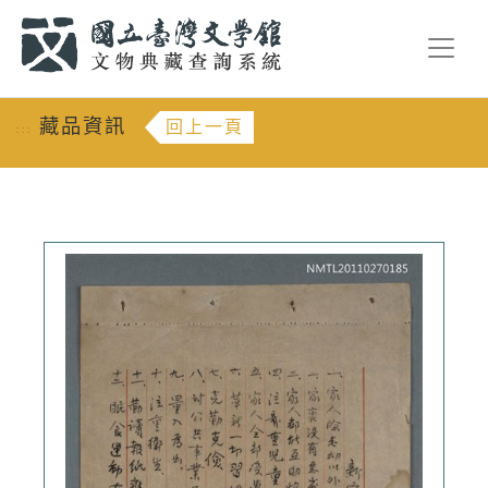
跳到主要內容
:::
藏品資訊
回上一頁
:::