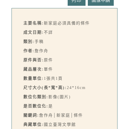
列印
主要名稱:
新家庭必須具備的條件
成文日期:
不詳
類別:
手稿
作者:
詹作舟
原件與否:
原件
藏品層次:
單件
數量單位:
1張共1頁
尺寸大小(長*寬*高):
24*16cm
數位化類別:
影像(圖片)
是否數位化:
是
關鍵詞:
詹作舟│新家庭│條件
典藏單位:
國立臺灣文學館