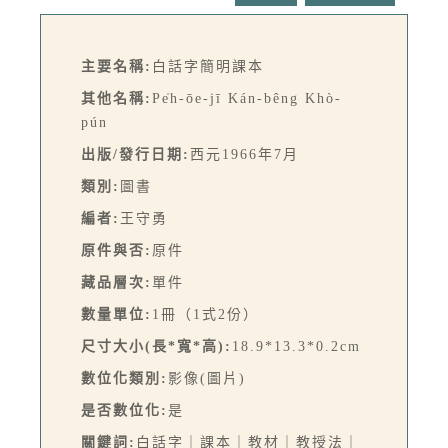
主要名稱:
白話字簡明課本
其他名稱:
Pe̍h-ōe-jī Kán-bêng Khò-
pún
出版/發行日期:
西元1966年7月
類別:
圖書
編者:
王守勇
原件與否:
原件
藏品層次:
單件
數量單位:
1冊（1式2份）
尺寸大小(長*寬*高):
18.9*13.3*0.2cm
數位化類別:
影像(圖片)
是否數位化:
是
關鍵詞:
白話字｜課本｜教材｜教授法｜