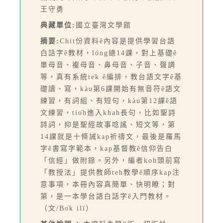
王守勇
典藏單位:
國立臺灣文學館
摘要:
Chit份資料ê內容是提供學習台語
白話字ê教材，lóng總14課，對上基礎ê
單母音、複母音、鼻母音、子音、聲調
等，真有系統te̍k ê編排，教台語文字ê基
礎讀、寫，kàu第6課開始有無音符ê語文
練習，有詞組、有短句，kàu第12課ê語
文練習，tio̍h進入khah長句，比如聖詩
詩詞，抑是聖經故事唸謠、短文等，第
14課就是十條誡kap祈禱文，最後是羅馬
字ê書寫字範本，kap基督教ê信仰告白
「信經」做附錄。另外，編者koh頭前寫
「教授法」提供教師teh教學ê順序kap注
意事項，本冊內容真簡單、快明瞭；對
第，是一本學台語白話字ê入門教材。
（文/Bo̍k ilī）