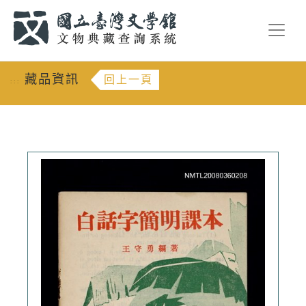
跳到主要內容
:::
藏品資訊
回上一頁
:::