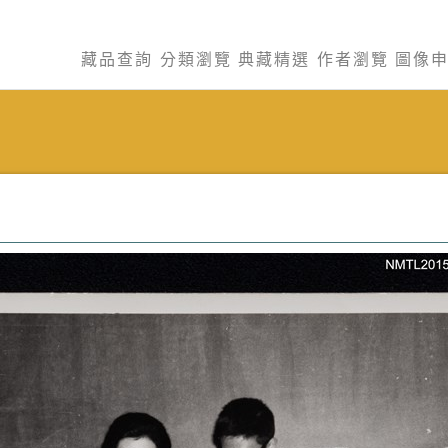
藏品查詢
分類瀏覽
典藏精選
作者瀏覽
圖像