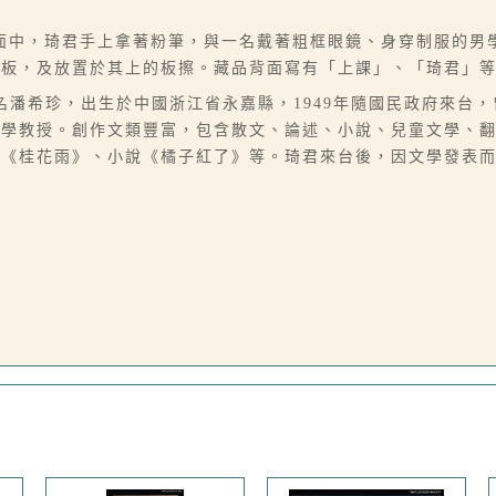
面中，琦君手上拿著粉筆，與一名戴著粗框眼鏡、身穿制服的男
黑板，及放置於其上的板擦。藏品背面寫有「上課」、「琦君」
6-07），本名潘希珍，出生於中國浙江省永嘉縣，1949年隨國民政府
大學教授。創作文類豐富，包含散文、論述、小說、兒童文學、
、《桂花雨》、小說《橘子紅了》等。琦君來台後，因文學發表