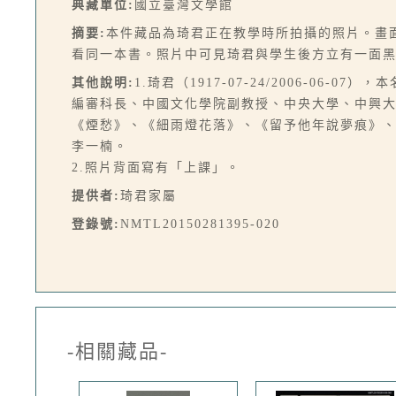
典藏單位:
國立臺灣文學館
摘要:
本件藏品為琦君正在教學時所拍攝的照片。畫
看同一本書。照片中可見琦君與學生後方立有一面
其他說明:
1.琦君（1917-07-24/2006-0
編審科長、中國文化學院副教授、中央大學、中興
《煙愁》、《細雨燈花落》、《留予他年說夢痕》
李一楠。
2.照片背面寫有「上課」。
提供者:
琦君家屬
登錄號:
NMTL20150281395-020
-相關藏品-