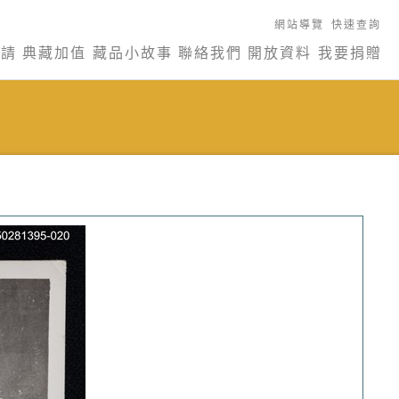
網站導覽
快速查詢
申請
典藏加值
藏品小故事
聯絡我們
開放資料
我要捐贈