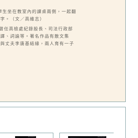
學生坐在教室內的課桌兩側，一起翻
等字。（文／高維志）
來台，曾任高檢處紀錄股長、司法行政部
翻譯、詞論等。著名作品有散文集
而與丈夫李唐基結緣，兩人育有一子