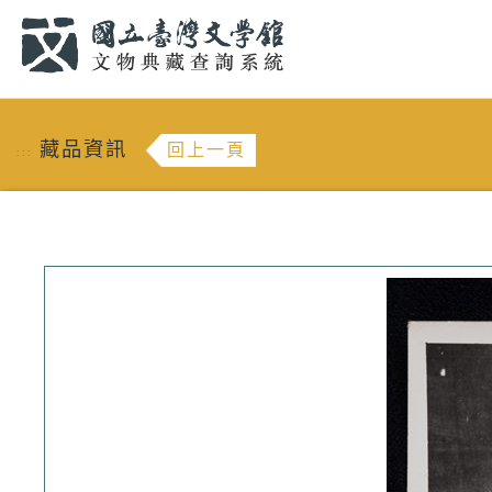
跳到主要內容
:::
藏品資訊
回上一頁
:::