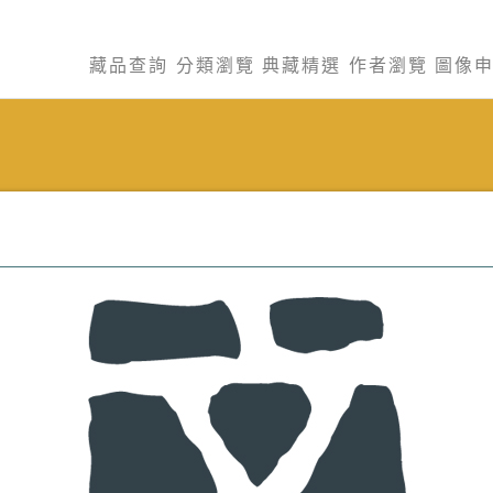
藏品查詢
分類瀏覽
典藏精選
作者瀏覽
圖像