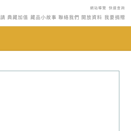
網站導覽
快速查詢
申請
典藏加值
藏品小故事
聯絡我們
開放資料
我要捐贈