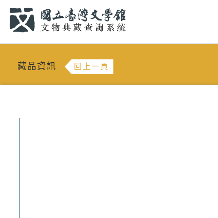
跳到主要內容
:::
藏品資訊
回上一頁
:::