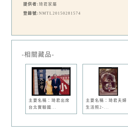
提供者:
琦君家屬
登錄號:
NMTL20150281574
-相關藏品-
主要名稱：琦君出席
主要名稱：琦君夫婦
台北實驗國...
生活照2-...