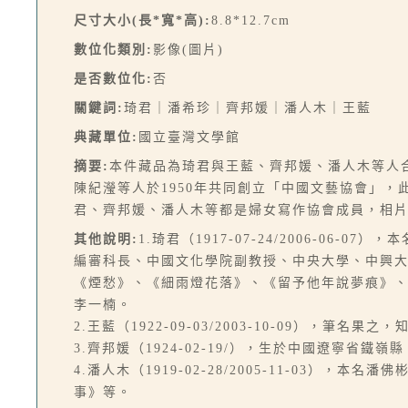
尺寸大小(長*寬*高):
8.8*12.7cm
數位化類別:
影像(圖片)
是否數位化:
否
關鍵詞:
琦君｜潘希珍｜齊邦媛｜潘人木｜王藍
典藏單位:
國立臺灣文學館
摘要:
本件藏品為琦君與王藍、齊邦媛、潘人木等人
陳紀瀅等人於1950年共同創立「中國文藝協會」，
君、齊邦媛、潘人木等都是婦女寫作協會成員，相
其他說明:
1.琦君（1917-07-24/2006-0
編審科長、中國文化學院副教授、中央大學、中興
《煙愁》、《細雨燈花落》、《留予他年說夢痕》
李一楠。
2.王藍（1922-09-03/2003-10-09），
3.齊邦媛（1924-02-19/），生於中國遼寧
4.潘人木（1919-02-28/2005-11-0
事》等。