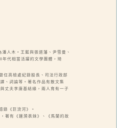
為潘人木。王藍與張道藩、尹雪曼、
50年代相當活躍的文學團體，琦
來台，曾任高檢處紀錄股長、司法行政部
翻譯、詞論等。著名作品有散文集
而與丈夫李唐基結緣，兩人育有一子
回憶錄《巨流河》。
、教師，著有《蓮漪表妹》、《馬蘭的故