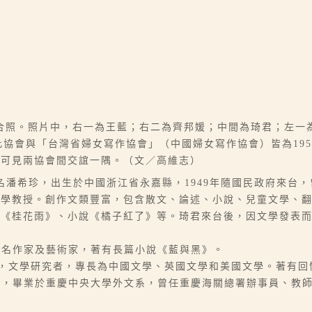
合照。照片中，右一為王藍；右二為齊邦媛；中間為琦君；左一
此協會與「台灣省婦女寫作協會」（中國婦女寫作協會）皆為19
片可見兩協會間交誼一隅。（文／高維志）
6-07），本名潘希珍，出生於中國浙江省永嘉縣，1949年隨國民政府
大學教授。創作文類豐富，包含散文、論述、小說、兒童文學、
、《桂花雨》、小說《橘子紅了》等。琦君來台後，因文學發表
筆名果之，知名作家及藝術家，著有長篇小說《藍與黑》。
省鐵嶺縣，文學研究者，專長為中國文學、英國文學和美國文學。著有
3），本名潘佛彬，畢業於重慶中央大學外文系，曾任重慶海關總署辦事員