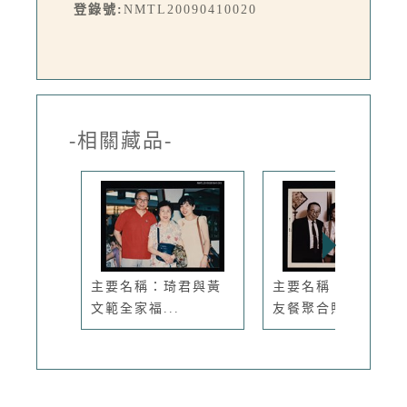
登錄號:
NMTL20090410020
-相關藏品-
主要名稱：琦君與黃
主要名稱：琦君與文
文範全家福...
友餐聚合照6