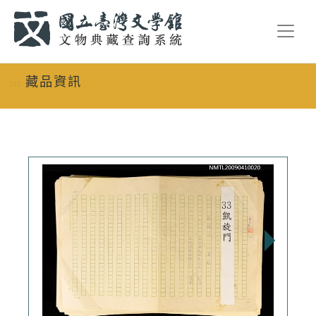
跳到主要內容
:::
藏品資訊
回上一頁
:::