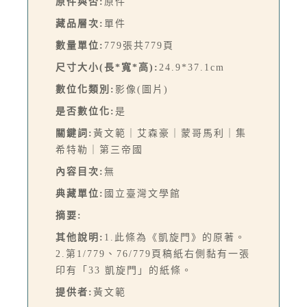
原件與否:
原件
藏品層次:
單件
數量單位:
779張共779頁
尺寸大小(長*寬*高):
24.9*37.1cm
數位化類別:
影像(圖片)
是否數位化:
是
關鍵詞:
黃文範｜艾森豪｜蒙哥馬利｜集
希特勒｜第三帝國
內容目次:
無
典藏單位:
國立臺灣文學館
摘要:
其他說明:
1.此條為《凱旋門》的原著。
2.第1/779、76/779頁稿紙右側黏有一張
印有「33 凱旋門」的紙條。
提供者:
黃文範