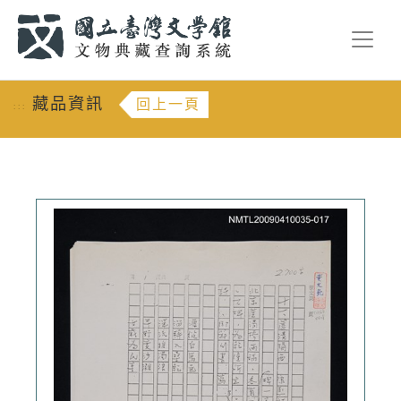
跳到主要內容
:::
藏品資訊
回上一頁
:::