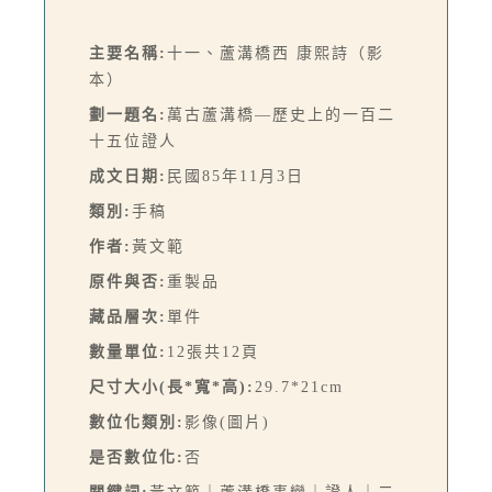
主要名稱:
十一、蘆溝橋西 康熙詩（影
本）
劃一題名:
萬古蘆溝橋—歷史上的一百二
十五位證人
成文日期:
民國85年11月3日
類別:
手稿
作者:
黃文範
原件與否:
重製品
藏品層次:
單件
數量單位:
12張共12頁
尺寸大小(長*寬*高):
29.7*21cm
數位化類別:
影像(圖片)
是否數位化:
否