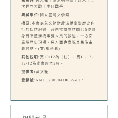
關鍵詞:
黃文範｜蘆溝橋事變｜證人｜二
次世界大戰｜中日戰爭
典藏單位:
國立臺灣文學館
摘要:
本書為黃文範對蘆溝橋事變歷史進
行的採訪紀錄。藉由採訪或訪問125位親
身目睹蘆溝橋事變人員的敘述，一方面
重現歷史現場，另方面也表現其民族主
義觀點。(文/鄧慧恩)
其他說明:
頁10/12為〈註〉，頁11/12-
12/12為史書影本2頁。
提供者:
黃文範
登錄號:
NMTL20090410035-017