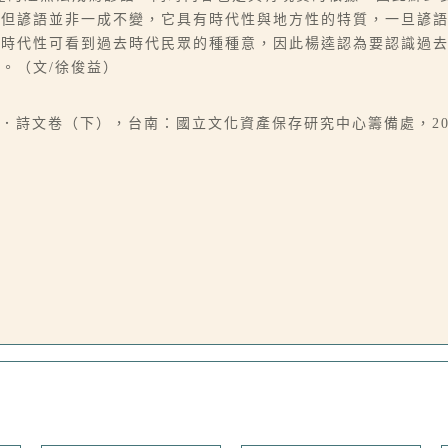
。但諺語並非一成不變，它具有時代性與地方性的特質，一旦諺
的時代性可看到過去時代民眾的種種意，因此楊逵認為要認識過
。（文/徐俊益）
詩文卷（下），台南：國立文化資產保存研究中心籌備處，2001年