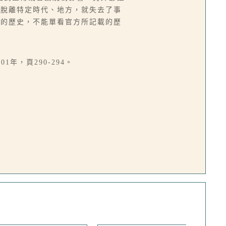
語脫離特定時代、地方，就失去了事
去的歷史，不能單看官方所記載的歷
，頁290-294。