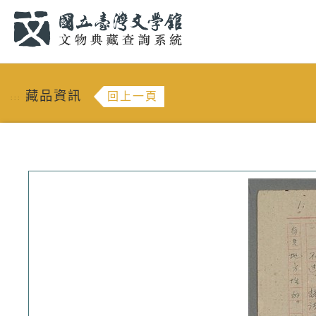
跳到主要內容
:::
藏品資訊
回上一頁
:::