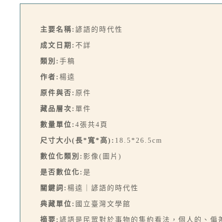
主要名稱:
諺語的時代性
成文日期:
不詳
類別:
手稿
作者:
楊逵
原件與否:
原件
藏品層次:
單件
數量單位:
4張共4頁
尺寸大小(長*寬*高):
18.5*26.5cm
數位化類別:
影像(圖片)
是否數位化:
是
關鍵詞:
楊逵｜諺語的時代性
典藏單位:
國立臺灣文學館
摘要:
諺語是民眾對於事物的集約看法，個人的、偏