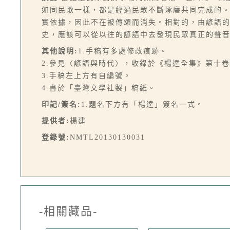
如同民歌一樣，都是經過民眾不斷琢磨共同完成的
實依據，因此不在被傳頌而消失。相對的，由諺語
史，應該可以從以往的諺語中去發現民眾真正的聲音
其他說明:
1.手稿有多處修改痕跡。
2.參見〈諺語與時代〉，收錄於《楊逵全集》第十卷．
3.手稿左上方有自編號。
4.書於「臺灣文學社製」稿紙。
印記/簽名:
1.題名下方有「楊逵」簽名一式。
提供者:
楊建
登錄號:
NMTL20130130031
-相關藏品-