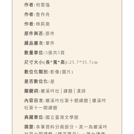
作者:
何策強
作者:
詹作舟
作者:
林荊南
原件與否:
原件
藏品層次:
單件
數量單位:
5張共5頁
尺寸大小(長*寬*高):
25.7*35.7cm
數位化類別:
影像(圖片)
是否數位化:
是
關鍵詞:
螺溪吟社│課題│漢詩
內容目次:
螺溪吟社第十期課題│螺溪吟
社第十一期課題
典藏單位:
國立臺灣文學館
摘要:
本筆資料分兩部分。其一為螺溪吟