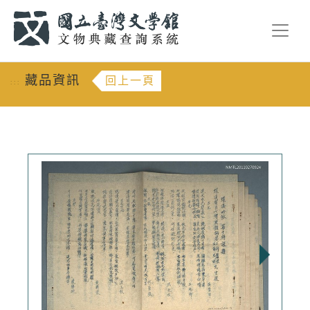
跳到主要內容
:::
藏品資訊
回上一頁
:::