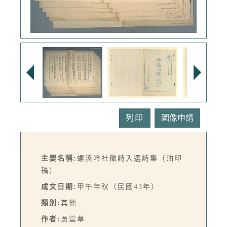
列印
主要名稱:
螺溪吟社徵詩入選詩集（油印
稿）
成文日期:
甲午年秋（民國43年）
類別:
其他
作者:
吳萱草