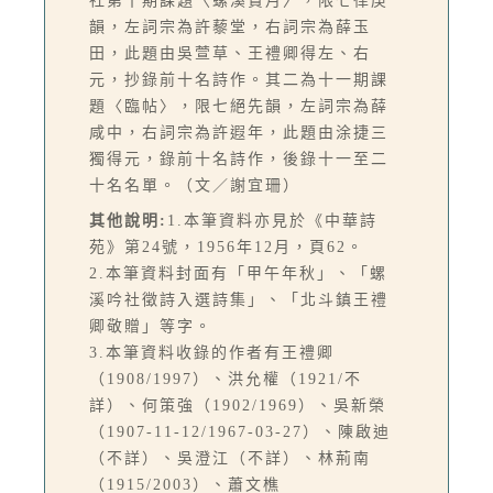
社第十期課題〈螺溪賞月〉，限七律庚
韻，左詞宗為許藜堂，右詞宗為薛玉
田，此題由吳萱草、王禮卿得左、右
元，抄錄前十名詩作。其二為十一期課
題〈臨帖〉，限七絕先韻，左詞宗為薛
咸中，右詞宗為許遐年，此題由涂捷三
獨得元，錄前十名詩作，後錄十一至二
十名名單。（文／謝宜珊）
其他說明:
1.本筆資料亦見於《中華詩
苑》第24號，1956年12月，頁62。
2.本筆資料封面有「甲午年秋」、「螺
溪吟社徵詩入選詩集」、「北斗鎮王禮
卿敬贈」等字。
3.本筆資料收錄的作者有王禮卿
（1908/1997）、洪允權（1921/不
詳）、何策強（1902/1969）、吳新榮
（1907-11-12/1967-03-27）、陳啟迪
（不詳）、吳澄江（不詳）、林荊南
（1915/2003）、蕭文樵