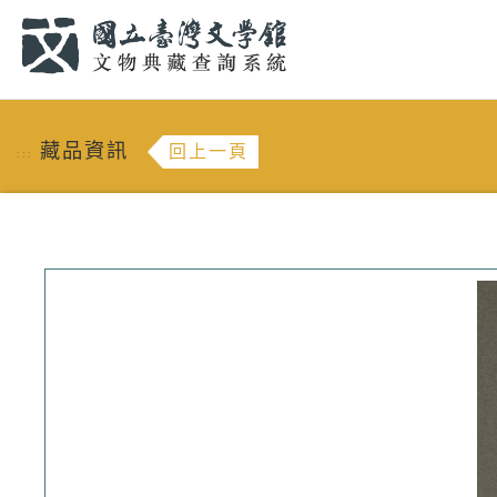
跳到主要內容
:::
藏品資訊
回上一頁
:::