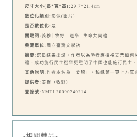
尺寸大小(長*寬*高):
29.7*21.4cm
數位化類別:
影像(圖片)
是否數位化:
是
關鍵詞:
姜穆│牧野｜選舉│生命共同體
典藏單位:
國立臺灣文學館
摘要:
選舉結果出爐，作者以為勝者應檢視支票如何
體，成功施行民主選舉更證明了中國也能施行民主，
其他說明:
作者本名為「姜穆」。稿紙第一頁上方寫
提供者:
姜穆（牧野）
登錄號:
NMTL20090240214
-相關藏品-