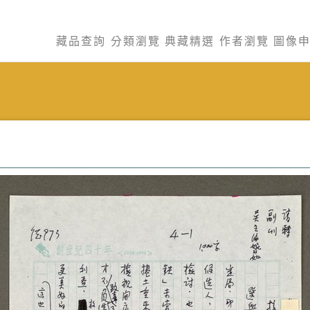
藏品查詢
分類瀏覽
典藏精選
作者瀏覽
圖像