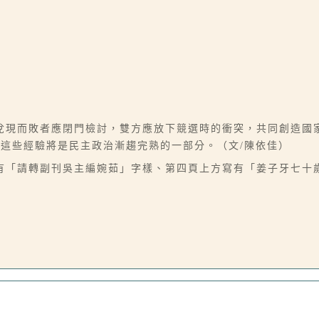
兌現而敗者應閉門檢討，雙方應放下競選時的衝突，共同創造國
這些經驗將是民主政治漸趨完熟的一部分。（文/陳依佳）
有「請轉副刊吳主編婉茹」字樣、第四頁上方寫有「姜子牙七十