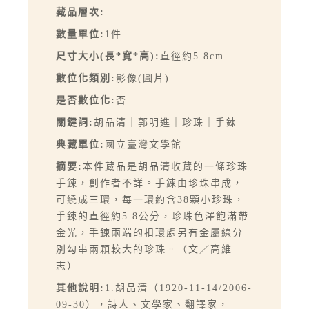
藏品層次:
數量單位:
1件
尺寸大小(長*寬*高):
直徑約5.8cm
數位化類別:
影像(圖片)
是否數位化:
否
關鍵詞:
胡品清｜郭明進｜珍珠｜手鍊
典藏單位:
國立臺灣文學館
摘要:
本件藏品是胡品清收藏的一條珍珠
手鍊，創作者不詳。手鍊由珍珠串成，
可繞成三環，每一環約含38顆小珍珠，
手鍊的直徑約5.8公分，珍珠色澤飽滿帶
金光，手鍊兩端的扣環處另有金屬線分
別勾串兩顆較大的珍珠。（文／高維
志）
其他說明:
1.胡品清（1920-11-14/2006-
09-30），詩人、文學家、翻譯家，