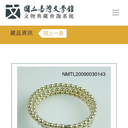
跳到主要內容
:::
藏品資訊
回上一頁
:::