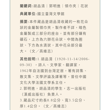
關鍵詞:
胡品清｜郭明進｜領巾夾｜花狀
典藏單位:
國立臺灣文學館
摘要:
本件藏品是胡品清收藏的一枚花朵
狀的金屬製領巾夾，製作者不詳，暗色
金屬製成三部分的座台，並有部分鑲有
礦石，上方為六辦花朵狀、中間為圈
狀、下方為水滴狀，其中花朵部分最
大。（文／高維志）
其他說明:
1.胡品清（1920-11-14/2006-
09-30），詩人、文學家、翻譯家，
1962年自法國到台灣定居，著有詩集、
散文集、文學評論及譯著等，曾任中國
文化大學法國文學系主任。
2.郭明進，胡品清的學生，志一出版社
（漢威出版社）負責人。
3.藏品尺寸約長8.8公分、寬3.5公分、
厚1.4公分。（文／高維志）