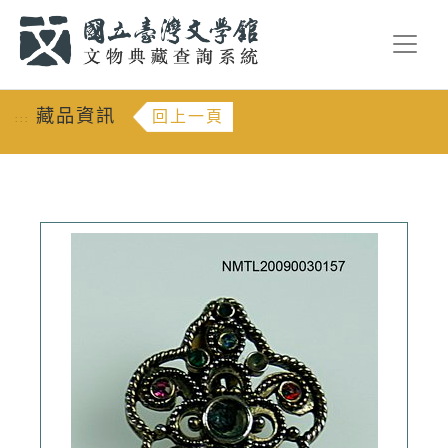
跳到主要內容
:::
藏品資訊
回上一頁
:::