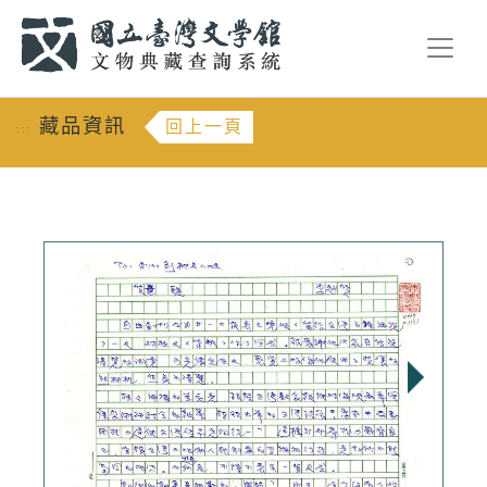
跳到主要內容
:::
藏品資訊
回上一頁
:::