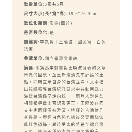
數量單位:
5張共5頁
尺寸大小(長*寬*高):
19.6*26.9cm
數位化類別:
影像(圖片)
是否數位化:
是
關鍵詞:
李魁賢｜王曉波｜國民黨｜白色
恐怖
典藏單位:
國立臺灣文學館
摘要:
本篇為李魁賢對王曉波發表的文章
所做的回應，並重新澄清先前評論的重
點，同時宣示自身的台灣立場。文中指
出報紙報導台灣統派要求中共動用武力
逼使台灣儘早走向統一，而無人對這些
相關報導做出否認及更正，王曉波在回
文中也同樣沒有澄清，這樣的言論使作
者擔憂。歷經白色恐怖過後又要面臨如
此紅色恐怖，屆時受害的將是全體台灣
人民。統派不僅發表符合國民黨的言