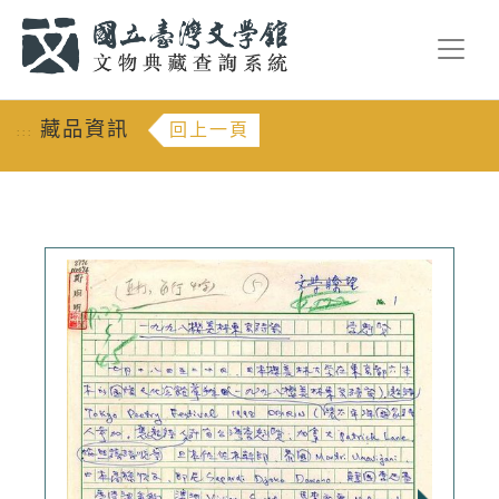
跳到主要內容
:::
藏品資訊
回上一頁
:::