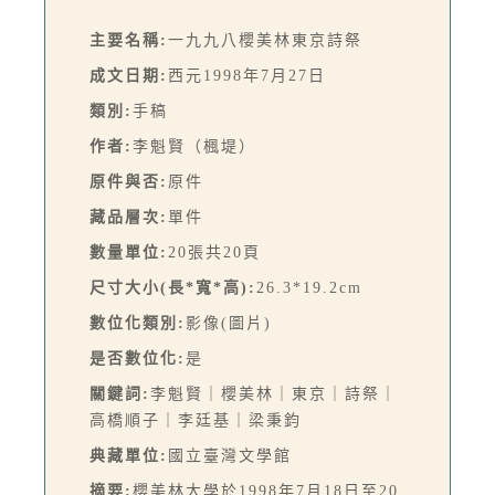
主要名稱:
一九九八櫻美林東京詩祭
成文日期:
西元1998年7月27日
類別:
手稿
作者:
李魁賢（楓堤）
原件與否:
原件
藏品層次:
單件
數量單位:
20張共20頁
尺寸大小(長*寬*高):
26.3*19.2cm
數位化類別:
影像(圖片)
是否數位化:
是
關鍵詞:
李魁賢｜櫻美林｜東京｜詩祭｜
高橋順子｜李廷基｜梁秉鈞
典藏單位:
國立臺灣文學館
摘要:
櫻美林大學於1998年7月18日至20