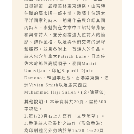
日舉辦第一屆櫻美林東京詩祭，由當時
任職的高市順一郎主辦，邀請十位環太
平洋國家的詩人，朗誦作品與介紹其國
內詩人。李魁賢在文章中介紹詩祭背景
和與會詩人，並分別描述九位詩人的簡
歷、詩作風格，以及與他們交流的過程
和觀察，並且各附上一首詩人的作品。
詩人包含加拿大Patrick Lane、日本佐
佐木幹郎與高橋順子、泰國Montri
Umavijani、印尼Sapardi Djoko
Damono、韓國李廷基、香港梁秉鈞、澳
洲Vivian Smith以及馬來西亞
Muhammad Haji Salleh。(文/陳薏如)
其他說明:
1.本筆資料共20頁，寫於500
字稿紙。
2.第1/20頁右上方寫有「文學瞭望」。
3.香港詩人梁秉鈞之詩作〈形象香港〉
為印刷體另外剪貼於第15/20-16/20頁