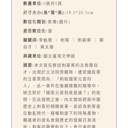
數量單位:
5張共5頁
尺寸大小(長*寬*高):
19.5*26.5cm
數位化類別:
影像(圖片)
是否數位化:
是
關鍵詞:
李魁賢 ｜ 刺客 ｜ 刺蔣案 ｜ 鄭
自才 ｜ 黃文雄
典藏單位:
國立臺灣文學館
摘要:
本文首先敘述刺蔣案的主角鄭自
才，出現於立法院旁聽時，遭受國民黨
的立委質問為：「刺殺國家元首的
人」，此一事件在後續媒體的報導中，
缺乏對於「國家元首到底是誰？」的追
問。在此提問之後，內文開始耙疏中國
歷史上刺客的相關故事，並認為刺客是
在動亂時代、極權制度下的特殊產物，
獨裁者的虛名會隨歷史的發展日漸消
逝，刺客的聲譽則反之，會日漸的累