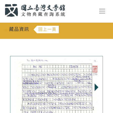
跳到主要內容
:::
藏品資訊
回上一頁
:::