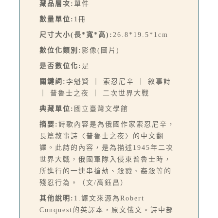
藏品層次:
單件
數量單位:
1冊
尺寸大小(長*寬*高):
26.8*19.5*1cm
數位化類別:
影像(圖片)
是否數位化:
是
關鍵詞:
李魁賢 ｜ 索忍尼辛 ｜ 敘事詩
｜ 普魯士之夜 ｜ 二次世界大戰
典藏單位:
國立臺灣文學館
摘要:
詩歌內容是為俄國作家索忍尼辛，
長篇敘事詩〈普魯士之夜〉的中文翻
譯。此詩的內容，是為描述1945年二次
世界大戰，俄國軍隊入侵東普魯士時，
所進行的一連串搶劫、殺戮、姦殺等的
殘忍行為。（文/高鈺昌）
其他說明:
1.譯文來源為Robert
Conquest的英譯本，原文俄文。詩中部