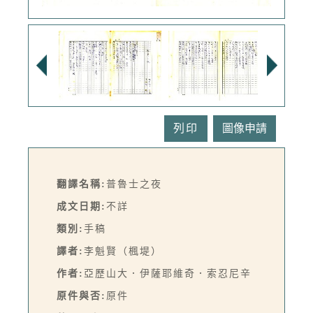
列印
翻譯名稱:
普魯士之夜
成文日期:
不詳
類別:
手稿
譯者:
李魁賢（楓堤）
作者:
亞歷山大．伊薩耶維奇．索忍尼辛
原件與否:
原件