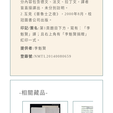
分內容包含德文、法文、拉丁文，譯者
皆直接譯出，未分別註明。
2.互見《普魯士之夜》，2000年8月，桂
冠圖書公司出版。
印記/簽名:
第1頁題目下方，寫有：「李
魁賢」譯；且右上角有「李魁賢捐贈」
紅印一式。
提供者:
李魁賢
登錄號:
NMTL20140080659
-相關藏品-