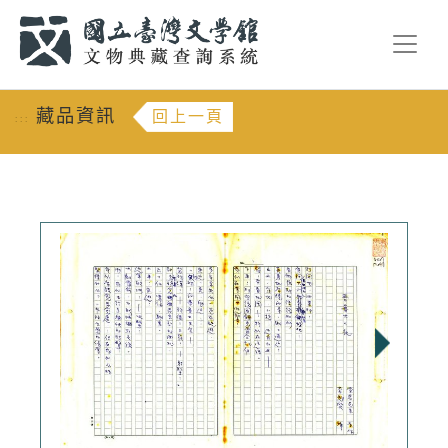
跳到主要內容
:::
藏品資訊
回上一頁
:::