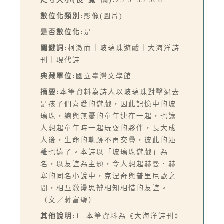
尺寸大小(長*寬*高):
25.9*35.9cm
數位化類別:
影像(圖片)
是否數位化:
是
關鍵詞:
柯潄而｜玻璃珠遊戲｜大海洋詩
刊｜現代詩
典藏單位:
國立臺灣文學館
摘要:
本筆資料為詩人以玻璃珠對擊過去
是孩子們喜愛的遊戲，因此記憶中的玻
璃珠，總與無憂的童年連在一起，也讓
人想起童年時一起玩耍的夥伴，長大成
人後，生命的軌跡不再交疊，彼此的距
離也遠了。本詩以「玻璃珠遊戲」為
名，以友誼為主題，令人想起赫曼．赫
塞的同名小說中，克涅奇與普里尼歐之
間，相互激盪思辨相知相惜的友誼。
（文／蔣富璧）
其他說明:
1. 本筆資料為《大海洋詩刊》