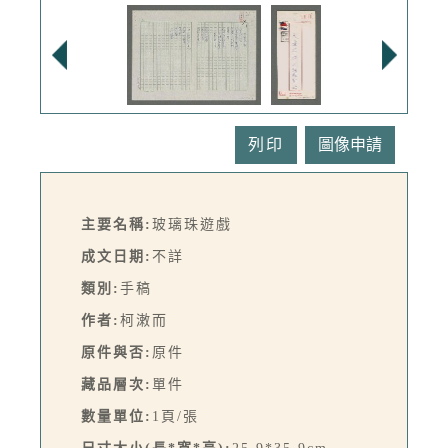
列印
主要名稱:
玻璃珠遊戲
成文日期:
不詳
類別:
手稿
作者:
柯潄而
原件與否:
原件
藏品層次:
單件
數量單位:
1頁/張