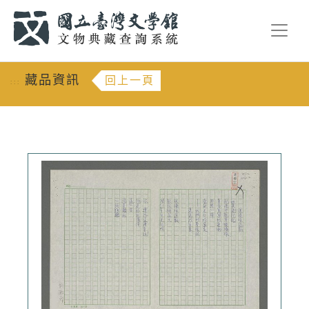
跳到主要內容
:::
藏品資訊
回上一頁
:::