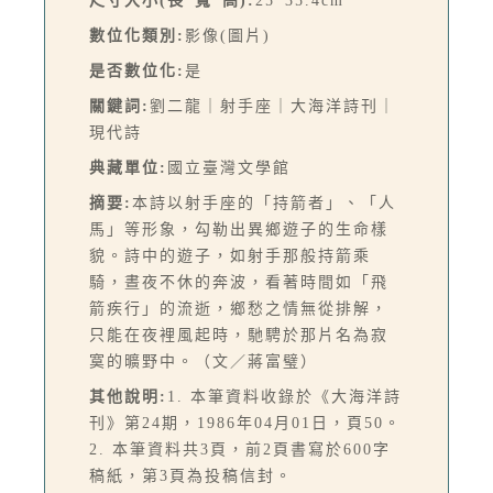
尺寸大小(長*寬*高):
25*35.4cm
數位化類別:
影像(圖片)
是否數位化:
是
關鍵詞:
劉二龍｜射手座｜大海洋詩刊｜
現代詩
典藏單位:
國立臺灣文學館
摘要:
本詩以射手座的「持箭者」、「人
馬」等形象，勾勒出異鄉遊子的生命樣
貌。詩中的遊子，如射手那般持箭乘
騎，晝夜不休的奔波，看著時間如「飛
箭疾行」的流逝，鄉愁之情無從排解，
只能在夜裡風起時，馳騁於那片名為寂
寞的曠野中。（文／蔣富璧）
其他說明:
1. 本筆資料收錄於《大海洋詩
刊》第24期，1986年04月01日，頁50。
2. 本筆資料共3頁，前2頁書寫於600字
稿紙，第3頁為投稿信封。