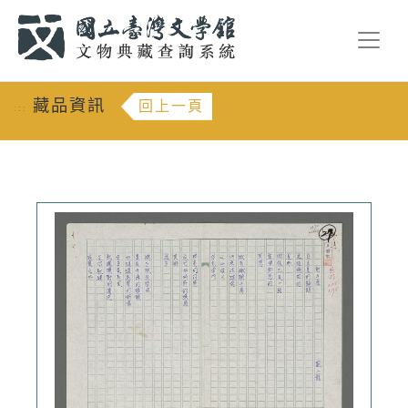
跳到主要內容
:::
藏品資訊
回上一頁
:::