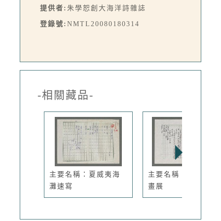
提供者:
朱學恕創大海洋詩雜誌
登錄號:
NMTL20080180314
-相關藏品-
主要名稱：夏威夷海
主要名稱：觀王舒詩
灘速寫
畫展