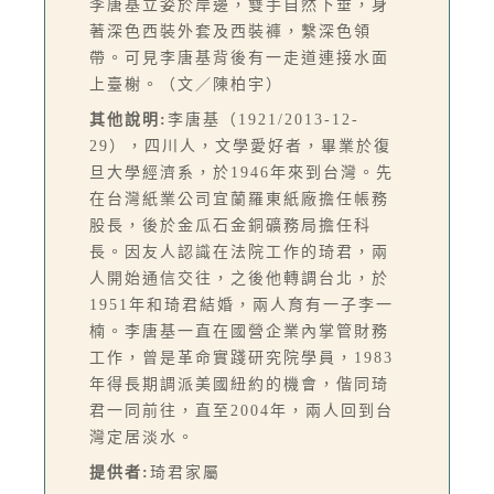
李唐基立姿於岸邊，雙手自然下垂，身
著深色西裝外套及西裝褲，繫深色領
帶。可見李唐基背後有一走道連接水面
上臺榭。（文／陳柏宇）
其他說明:
李唐基（1921/2013-12-
29），四川人，文學愛好者，畢業於復
旦大學經濟系，於1946年來到台灣。先
在台灣紙業公司宜蘭羅東紙廠擔任帳務
股長，後於金瓜石金銅礦務局擔任科
長。因友人認識在法院工作的琦君，兩
人開始通信交往，之後他轉調台北，於
1951年和琦君結婚，兩人育有一子李一
楠。李唐基一直在國營企業內掌管財務
工作，曾是革命實踐研究院學員，1983
年得長期調派美國紐約的機會，偕同琦
君一同前往，直至2004年，兩人回到台
灣定居淡水。
提供者:
琦君家屬