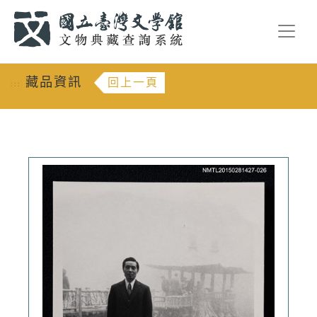
跳到主要內容
:::
藏品資訊
回上一頁
:::