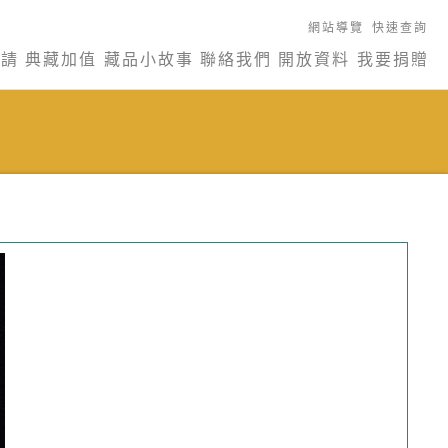
網站導覽
快速查詢
申請
典藏加值
藏品小故事
聯絡我們
開放資料
我要捐贈