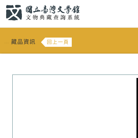
跳到主要內容
:::
藏品資訊
回上一頁
:::