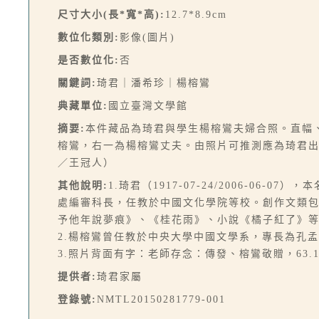
尺寸大小(長*寬*高):
12.7*8.9cm
數位化類別:
影像(圖片)
是否數位化:
否
關鍵詞:
琦君｜潘希珍｜楊榕鸞
典藏單位:
國立臺灣文學館
摘要:
本件藏品為琦君與學生楊榕鸞夫婦合照。直幅
榕鸞，右一為楊榕鸞丈夫。由照片可推測應為琦君出
／王冠人）
其他說明:
1.琦君（1917-07-24/2006-0
處編審科長，任教於中國文化學院等校。創作文類
予他年說夢痕》、《桂花雨》、小說《橘子紅了》
2.楊榕鸞曾任教於中央大學中國文學系，專長為孔
3.照片背面有字：老師存念：傳發、榕鸞敬贈，63.1
提供者:
琦君家屬
登錄號:
NMTL20150281779-001