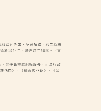
式樣深色外套，配戴項鍊。右二為楊
於1974年，琦君時年58歲。（文
政府來台，曾任高檢處紀錄股長、司法行政
《煙花愁》、《細雨燈花落》、《留