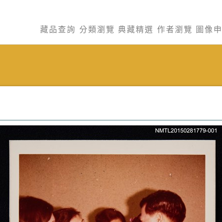
藏品查詢
分類瀏覽
典藏精選
作者瀏覽
圖像