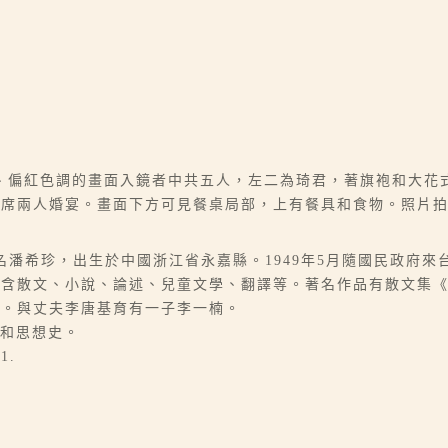
、偏紅色調的畫面入鏡者中共五人，左二為琦君，著旗袍和大花
席兩人婚宴。畫面下方可見餐桌局部，上有餐具和食物。照片拍攝
6-07），本名潘希珍，出生於中國浙江省永嘉縣。1949年5月隨國民
包含散文、小說、論述、兒童文學、翻譯等。著名作品有散文集
等。與丈夫李唐基育有一子李一楠。
孟和思想史。
1.