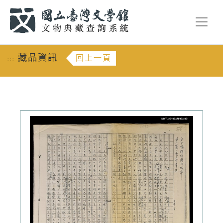
跳到主要內容
:::
藏品資訊
回上一頁
:::