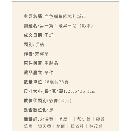
主要名稱:
血色蝙蝠降臨的城市
副題名:
第一篇：飛昇車站（影本）
成文日期:
不詳
類別:
手稿
作者:
宋澤萊
原件與否:
重製品
藏品層次:
單件
數量單位:
28張共28頁
尺寸大小(長*寬*高):
25.5*36.1cm
數位化類別:
影像(圖片)
是否數位化:
是
關鍵詞:
宋澤萊｜吳厚土｜彭少雄｜極善
墓園｜顏天香｜地圖｜葬儀社｜林茂盛