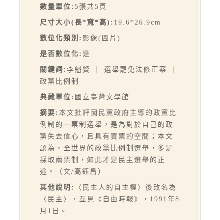
數量單位:
5張共5頁
尺寸大小(長*寬*高):
19.6*26.9cm
數位化類別:
影像(圖片)
是否數位化:
是
關鍵詞:
李魁賢 ｜ 選舉罷免法修正案 ｜
政黨比例制
典藏單位:
國立臺灣文學館
摘要:
本文批評國民黨政府主導的政黨比
例制的一票制選舉，是為對於自己的政
黨失去信心，且具有買票的空間；本文
認為，全世界的政黨比例制選舉，多是
採取兩票制，如此才是民主選舉的正
途。（文/高鈺昌）
其他說明:
〈民主人的自主權〉後改名為
〈民主〉，互見《自由時報》，1991年8
月1日。