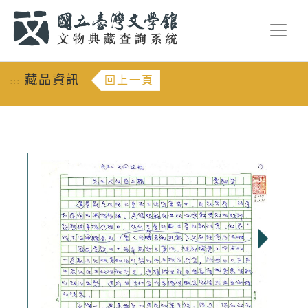
跳到主要內容
:::
藏品資訊
回上一頁
:::