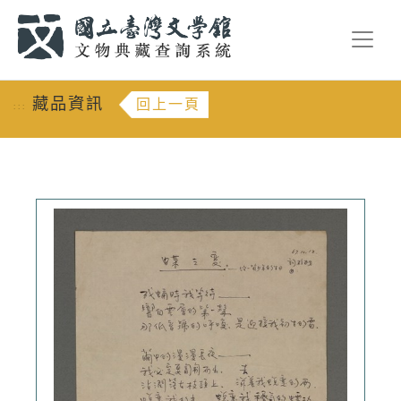
跳到主要內容
:::
藏品資訊
回上一頁
:::