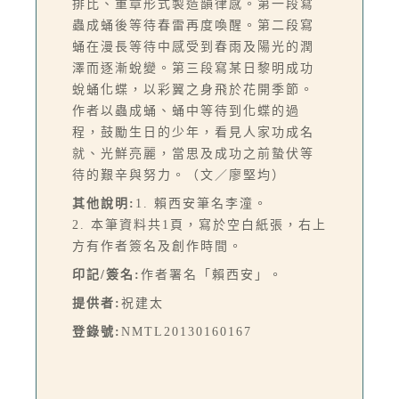
排比、重章形式製造韻律感。第一段寫
蟲成蛹後等待春雷再度喚醒。第二段寫
蛹在漫長等待中感受到春雨及陽光的潤
澤而逐漸蛻變。第三段寫某日黎明成功
蛻蛹化蝶，以彩翼之身飛於花開季節。
作者以蟲成蛹、蛹中等待到化蝶的過
程，鼓勵生日的少年，看見人家功成名
就、光鮮亮麗，當思及成功之前蟄伏等
待的艱辛與努力。（文／廖堅均）
其他說明:
1. 賴西安筆名李潼。
2. 本筆資料共1頁，寫於空白紙張，右上
方有作者簽名及創作時間。
印記/簽名:
作者署名「賴西安」。
提供者:
祝建太
登錄號:
NMTL20130160167