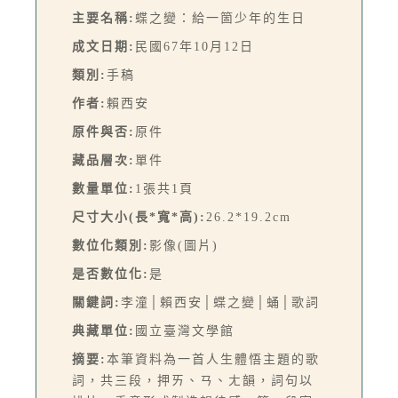
主要名稱:
蝶之變：給一箇少年的生日
成文日期:
民國67年10月12日
類別:
手稿
作者:
賴西安
原件與否:
原件
藏品層次:
單件
數量單位:
1張共1頁
尺寸大小(長*寬*高):
26.2*19.2cm
數位化類別:
影像(圖片)
是否數位化:
是
關鍵詞:
李潼│賴西安│蝶之變│蛹│歌詞
典藏單位:
國立臺灣文學館
摘要:
本筆資料為一首人生體悟主題的歌
詞，共三段，押ㄞ、ㄢ、ㄤ韻，詞句以