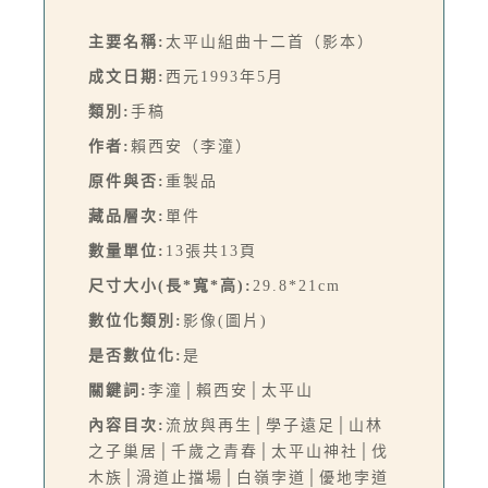
主要名稱:
太平山組曲十二首（影本）
成文日期:
西元1993年5月
類別:
手稿
作者:
賴西安（李潼）
原件與否:
重製品
藏品層次:
單件
數量單位:
13張共13頁
尺寸大小(長*寬*高):
29.8*21cm
數位化類別:
影像(圖片)
是否數位化:
是
關鍵詞:
李潼│賴西安│太平山
內容目次:
流放與再生│學子遠足│山林
之子巢居│千歲之青春│太平山神社│伐
木族│滑道止擋場│白嶺孛道│優地孛道