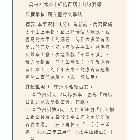
│扁柏神木林│紅檜群落│山的脈搏
典藏單位:
國立臺灣文學館
摘要:
本筆資料共分12首新詩，內容圍繞
太平山上事物，藉此抒發個人情感，或
書寫對太平山的感情。詩作大多帶有佛
學式的口吻，如〈流放與再生〉以漂流
及離棄出發，表達佛教「不增不減」，
我與萬物合一的人生體悟；〈千歲之青
春〉以山上的千年古木，對應青春過後
驀然回首的感嘆。（文／陳柏宇）
其他說明:
1. 李潼本名賴西安。
2. 本筆資料共12頁為影本，書寫「國語
日報兒童文學牧笛獎」稿紙。
3. 本筆資料第6頁上方作者註明「日人柳
田組全員及家眷於太平山梅之屋烏多溪
谷伐木場」。右下角標示「二〇〇三重
謄 一九九三年五月作 《太平山組曲》十
二首。