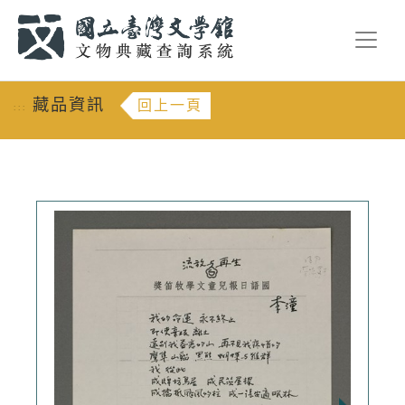
跳到主要內容
:::
藏品資訊
回上一頁
:::